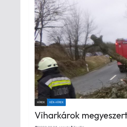
HÍREK
KÉK-HÍREK
Viharkárok megyeszer