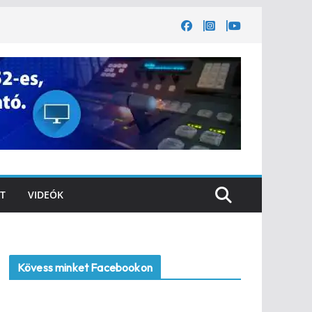
T
VIDEÓK
Kövess minket Facebookon