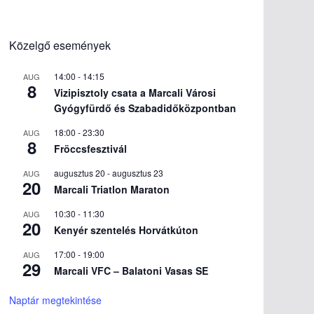
Közelgő események
14:00
-
14:15
AUG
8
Vizipisztoly csata a Marcali Városi
Gyógyfürdő és Szabadidőközpontban
18:00
-
23:30
AUG
8
Fröccsfesztivál
augusztus 20
-
augusztus 23
AUG
20
Marcali Triatlon Maraton
10:30
-
11:30
AUG
20
Kenyér szentelés Horvátkúton
17:00
-
19:00
AUG
29
Marcali VFC – Balatoni Vasas SE
Naptár megtekintése