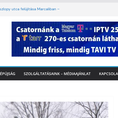
lopy utca felújítása Marcaliban –
mbattól másodfokú lesz a hőségriasztás
ban: lakossági felháborodást váltott ki a
azás Marcaliban – VIDEÓ
 Balatonnál – az első félidő végén
rcalinál
ÉPÚJSÁG
SZOLGÁLTATÁSAINK – MÉDIAAJÁNLAT
KAPCSOLA