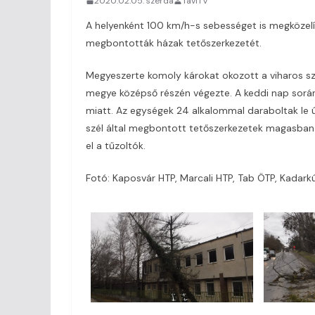
2020.02.05. szerda
TaviTV
A helyenként 100 km/h-s sebességet is megközelítő
megbontották házak tetőszerkezetét.
Megyeszerte komoly károkat okozott a viharos szé
megye középső részén végezte. A keddi nap során 
miatt. Az egységek 24 alkalommal daraboltak le útra
szél által megbontott tetőszerkezetek magasban
el a tűzoltók.
Fotó: Kaposvár HTP, Marcali HTP, Tab ÖTP, Kadar