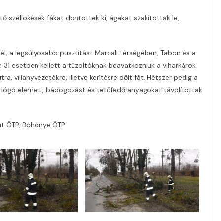
 széllökések fákat döntöttek ki, ágakat szakítottak le,
l, a legsúlyosabb pusztítást Marcali térségében, Tabon és a
31 esetben kellett a tűzoltóknak beavatkozniuk a viharkárok
, villanyvezetékre, illetve kerítésre dőlt fát. Hétszer pedig a
 lógó elemeit, bádogozást és tetőfedő anyagokat távolítottak
kút ÖTP, Böhönye ÖTP