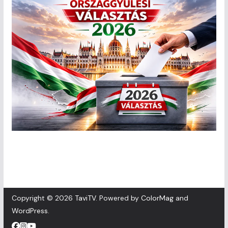
Copyright © 2026
TaviTV
. Powered by
ColorMag
and
WordPress
.