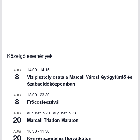
Közelgő események
14:00
-
14:15
AUG
8
Vizipisztoly csata a Marcali Városi Gyógyfürdő és
Szabadidőközpontban
18:00
-
23:30
AUG
8
Fröccsfesztivál
augusztus 20
-
augusztus 23
AUG
20
Marcali Triatlon Maraton
10:30
-
11:30
AUG
20
Kenyér szentelés Horvátkúton