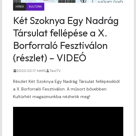
HÍREK
KULTÚRA
Két Szoknya Egy Nadrág
Társulat fellépése a X.
Borforraló Fesztiválon
(részlet) – VIDEÓ
2020.02.17. hétfő
TaviTV
Részlet Két Szoknya Egy Nadrág Társulat fellépéséből
a X. Borforraló Fesztiválon. A műsort bővebben
Kultúrhét magazinunkba nézhetik meg!