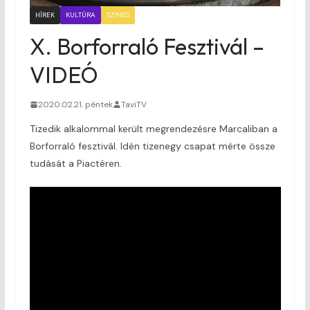
HÍREK
KULTÚRA
SZINES
X. Borforraló Fesztivál –
VIDEÓ
2020.02.21. péntek
TaviTV
Tizedik alkalommal került megrendezésre Marcaliban a
Borforraló fesztivál. Idén tizenegy csapat mérte össze
tudását a Piactéren.