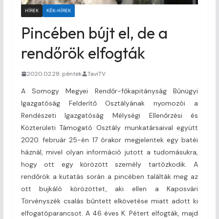
HÍREK
KÉK-HÍREK
Pincében bújt el, de a
rendőrök elfogták
2020.02.28. péntek
TaviTV
A Somogy Megyei Rendőr-főkapitányság Bűnügyi
Igazgatóság Felderítő Osztályának nyomozói a
Rendészeti Igazgatóság Mélységi Ellenőrzési és
Közterületi Támogató Osztály munkatársaival együtt
2020. február 25-én 17 órakor megjelentek egy batéi
háznál, mivel olyan információ jutott a tudomásukra,
hogy ott egy körözött személy tartózkodik. A
rendőrök a kutatás során a pincében találták meg az
ott bujkáló körözöttet, aki ellen a Kaposvári
Törvényszék csalás bűntett elkövetése miatt adott ki
elfogatóparancsot. A 46 éves K. Pétert elfogták, majd