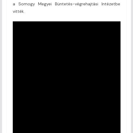
a Somogy Megyei Büntetés-végrehajtási Intézetbe
vitték.