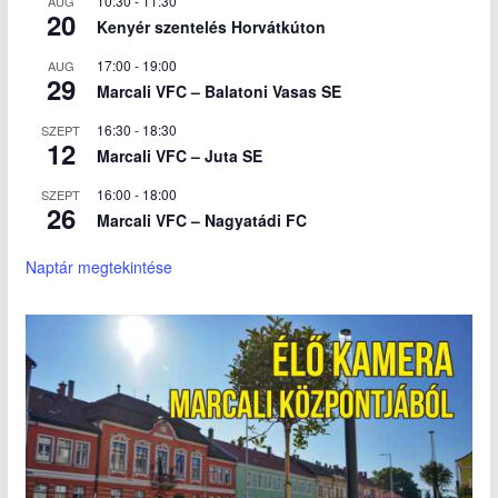
10:30
-
11:30
AUG
20
Kenyér szentelés Horvátkúton
17:00
-
19:00
AUG
29
Marcali VFC – Balatoni Vasas SE
16:30
-
18:30
SZEPT
12
Marcali VFC – Juta SE
16:00
-
18:00
SZEPT
26
Marcali VFC – Nagyatádi FC
Naptár megtekintése