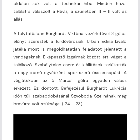
oldalon sok volt a technikai hiba. Minden hazai
találatra válaszolt a Hévíz, a szünetben 11 – 11 volt az
állás.
A folytatásban Burghardt Viktória vezérletével 3 gólos
előnyt szereztek a fürdővárosiak. Urbán Edina kiváló
játéka most is megoldhatatlan feladatot jelentett a
vendégeknek. Elképesztő izgalmak között ért véget a
találkozó. Szabálytalan csere és kiállítások tarkították
a nagy iramú egyébként sportszerű összecsapást. A
végjátékban az 5 Marcali gólra egyetlen válasz
érkezett. Ez döntött. Befejezésül Burghardt Lukrécia
időn túli szabaddobásánál Szvoboda Szelinának még
bravúrra volt szüksége. ( 24 – 23).