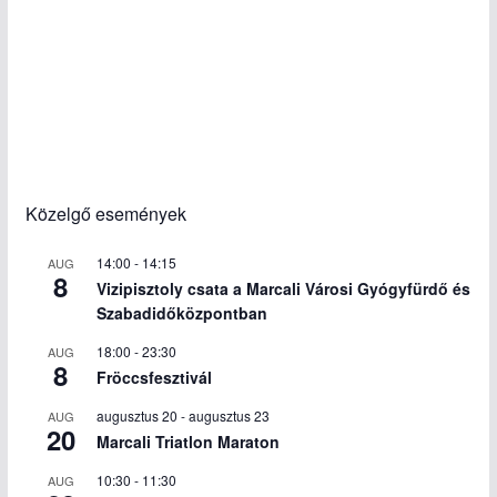
Közelgő események
14:00
-
14:15
AUG
8
Vizipisztoly csata a Marcali Városi Gyógyfürdő és
Szabadidőközpontban
18:00
-
23:30
AUG
8
Fröccsfesztivál
augusztus 20
-
augusztus 23
AUG
20
Marcali Triatlon Maraton
10:30
-
11:30
AUG