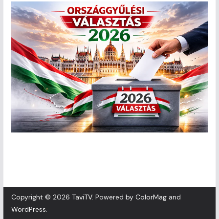
Copyright © 2026
TaviTV
. Powered by
ColorMag
and
WordPress
.