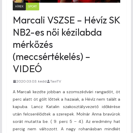
HÍREK
SPORT
Marcali VSZSE – Hévíz SK
NB2-es női kézilabda
mérkőzés
(meccsértékelés) –
VIDEÓ
2020.03.03. kedd
TaviTV
A Marcali kezdte jobban a szomszédvári rangadót, öt
perc alatt öt gólt lőttek a hazaiak, a Hévíz nem talált a
kapuba. Lancz Katalin szakosztályvezető időkérése
után felcserélődtek a szerepek. Molnár Anna bravúrok
sorát mutatta be. ( 9. perc 5 – 4). Az eredmény hat
percig nem változott. A nagy rohanásban mindkét