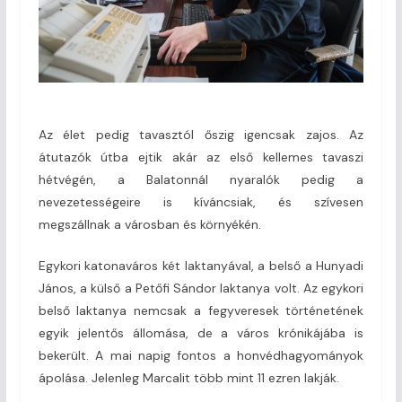
Az élet pedig tavasztól őszig igencsak zajos. Az
átutazók útba ejtik akár az első kellemes tavaszi
hétvégén, a Balatonnál nyaralók pedig a
nevezetességeire is kíváncsiak, és szívesen
megszállnak a városban és környékén.
Egykori katonaváros két laktanyával, a belső a Hunyadi
János, a külső a Petőfi Sándor laktanya volt. Az egykori
belső laktanya nemcsak a fegyveresek történetének
egyik jelentős állomása, de a város krónikájába is
bekerült. A mai napig fontos a honvédhagyományok
ápolása. Jelenleg Marcalit több mint 11 ezren lakják.