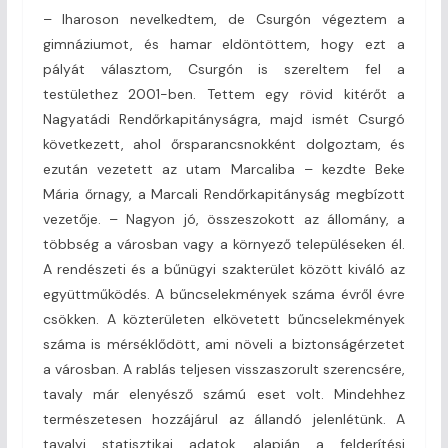
– Iharoson nevelkedtem, de Csurgón végeztem a
gimnáziumot, és hamar eldöntöttem, hogy ezt a
pályát választom, Csurgón is szereltem fel a
testülethez 2001-ben. Tettem egy rövid kitérőt a
Nagyatádi Rend­őrkapitányságra, majd ismét Csurgó
következett, ahol őrsparancsnokként dolgoztam, és
ezután vezetett az utam Marcaliba – kezdte Beke
Mária őrnagy, a Marcali Rend­őrkapitányság megbízott
vezetője. – Nagyon jó, összeszokott az állomány, a
többség a városban vagy a környező településeken él.
A rendészeti és a bűnügyi szakterület között kiváló az
együttműködés. A bűncselekmények száma évről évre
csökken. A közterületen elkövetett bűncselekmények
száma is mérséklődött, ami növeli a biztonságérzetet
a városban. A rablás teljesen visszaszorult szerencsére,
tavaly már elenyésző számú eset volt. Mindehhez
természetesen hozzájárul az állandó jelenlétünk. A
tavalyi statisztikai adatok alapján a felderítési