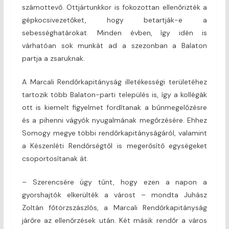
számottevő. Ottjártunkkor is fokozottan ellenőrizték a
gépkocsivezetőket, hogy betartják-e a
sebességhatárokat. Minden évben, így idén is
várhatóan sok munkát ad a szezonban a Balaton
partja a zsaruknak.
A Marcali Rendőrkapitányság illetékességi területéhez
tartozik több Balaton-parti település is, így a kollégák
ott is kiemelt figyelmet fordítanak a bűnmegelőzésre
és a pihenni vágyók nyugalmának megőrzésére. Ehhez
Somogy megye többi rendőrkapitányságáról, valamint
a Készenléti Rend­őrségtől is megerősítő egységeket
csoportosítanak át.
– Szerencsére úgy tűnt, hogy ezen a napon a
gyorshajtók elkerülték a várost – mondta Juhász
Zoltán főtörzszászlós, a Marcali Rendőrkapitányság
járőre az ellenőrzések után. Két másik rendőr a város