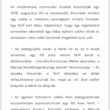
Az eredményes nyomozati munkát bizonyítják egy
2018. augusztus 30-ra visszanyúló, Boronkán történt
ügy szálai is, melyben nemrégiben történt fordulat.
Egy férfi tett akkor feljelentést, hogy egy ingatlanból
ismeretlen elkövetők egy falba épített széfet vittek el,
amelyben több millió forintnak megfelelő euró volt.
– Az adatgyűjtés során a fiatal nő és az ő közeli
ismerőse, egy 68 éves német férfi került a
látókörünkbe – mondta Koronczay Miklós alezredes, a
Marcali Rendőrkapitányság kiemelt főnyomozója. – Az
éjszaka folyamán a férfi lakásába az ablak
felfeszítésével jutottak be, majd az ott lévő széfet
kitépték a falból és ellopták.
– Az ügyben folytatott széles körű adatgyűjtésnek
köszönhetően azonosítottunk egy 68 éves férfit –
magyarázta Kovács Krisztián hadnagy, a Marcali