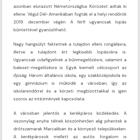
azonban elutazott Németországba. Körözést adtak ki
ellene. Végül Dél-Amerikában fogták el a helyi rendőrök
2019. december végén. A férfi ugyancsak lopás
bűntettével gyanúsítható.
Nagy hangsúlyt fektetnek a tulajdon elleni rongálásra,
illetve a tulajdont ért legkisebb lopásokra is.
Ugyancsak odafigyelnek a bűnmegelőzésre, valamint a
baleset-megelőzésre is. Egyik kiemelt célcsoport az
ifjúság. Három általános iskola, egy szakközépiskola és
egy gimnázium is működik a városban, így az
iskolarendőrrel és a körzeti megbízottakkal is igen
szoros az intézmények kapcsolata.
A városban jelentős a kerékpáros közlekedés. A
viszonylag enyhe télnek köszönhetően alig pihentek a
drótszamarak Marcaliban és a környező településeken.
A kerékpárosok mellett az autós forgalom is