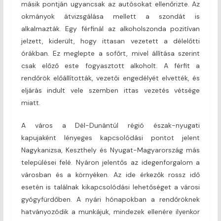
másik pontján ugyancsak az autósokat ellen­őrizte. Az
okmányok átvizsgálása mellett a szondát is
alkalmazták. Egy férfinál az alkoholszonda pozitívan
jelzett, kiderült, hogy ittasan vezetett a délelőtti
órákban. Ez meglepte a sofőrt, mivel állítása szerint
csak előző este fogyasztott alkoholt. A férfit a
rendőrök előállították, vezetői engedélyét elvették, és
eljárás indult vele szemben ittas vezetés vétsége
miatt.
A város a Dél-Dunántúl régió észak-nyugati
kapujaként lényeges kapcsolódási pontot jelent
Nagykanizsa, Keszthely és Nyugat-Magyarország más
települései felé. Nyáron jelentős az idegenforgalom a
városban és a környéken. Az ide érkezők rossz idő
esetén is találnak kikapcsolódási lehetőséget a városi
gyógyfürdőben. A nyári hónapokban a rendőröknek
hatványozódik a munkájuk, mindezek ellenére ilyenkor