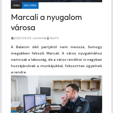
HÍREK
KÉK-HÍREK
Marcali a nyugalom
városa
2020.03.05. csütörtök
TaviTV
A Balaton déli partjától nem messze, Somogy
megyében fekszik Marcali. A város nyugalmához
nemcsak a lakosság, de a város rendőrei is nagyban
hozzájárulnak a munkájukkal, fokozottan ügyelnek
a rendre.