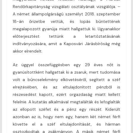
Rendőrkapitányság vizsgálati osztályának vizsgálója. –
A német állampolgárságú személyt 2018. szeptember
18-án őrizetbe vettük, és lopás bűntettének
megalapozott gyanúja miatt hallgattuk ki. Ugyanakkor
előterjesztést tettünk a letartóztatásának
indítványozására, amit a Kaposvári Járásbíróság még
akkor elrendelt.
Az üggyel összefüggésben egy 29 éves nőt is
gyanúsítottként hallgattak ki a zsaruk, mert tudomása
volt a bűncselekmény elkövetéséről, segített a széf
elrejtésében, és az eltulajdonított pénzből is
részesedést kapott, ezért orgazdaság miatt kellett
felelnie. A kutatás alkalmával megtalálták és lefoglalták
az ellopott széfet és a pénz egy részét. Kiderült
azonban az is, hogy nem egy, hanem két német férfi
követte el a széf eltulajdonítását, és hárman
osztozkodtak a zsákmányon. A másik német férfi