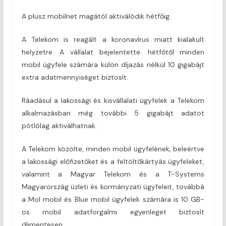
A plusz mobilnet magától aktiválódik hétfőig.
A Telekom is reagált a koronavírus miatt kialakult
helyzetre. A vállalat bejelentette: hétfőtől minden
mobil ügyfele számára külön díjazás nélkül 10 gigabájt
extra adatmennyiséget biztosít.
Ráadásul a lakossági és kisvállalati ügyfelek a Telekom
alkalmazásban még további 5 gigabájt adatot
pótlólag aktiválhatnak.
A Telekom közölte, minden mobil ügyfelének, beleértve
a lakossági előfizetőket és a feltöltőkártyás ügyfeleket,
valamint a Magyar Telekom és a T-Systems
Magyarország üzleti és kormányzati ügyfeleit, továbbá
a Mol mobil és Blue mobil ügyfelek számára is 10 GB-
os mobil adatforgalmi egyenleget biztosít
díjmentesen.