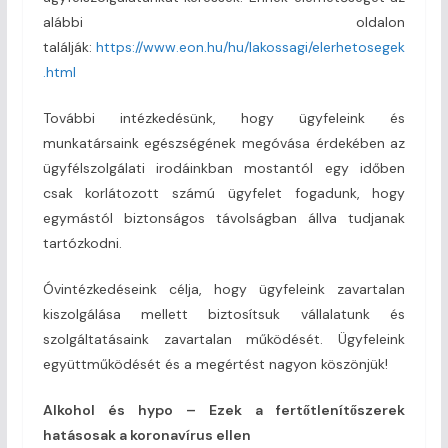
alábbi oldalon
találják:
https://www.eon.hu/hu/lakossagi/elerhetosegek
.html
További intézkedésünk, hogy ügyfeleink és
munkatársaink egészségének megóvása érdekében az
ügyfélszolgálati irodáinkban mostantól egy időben
csak korlátozott számú ügyfelet fogadunk, hogy
egymástól biztonságos távolságban állva tudjanak
tartózkodni.
Óvintézkedéseink célja, hogy ügyfeleink zavartalan
kiszolgálása mellett biztosítsuk vállalatunk és
szolgáltatásaink zavartalan működését. Ügyfeleink
együttműködését és a megértést nagyon köszönjük!
Alkohol és hypo – Ezek a fertőtlenítőszerek
hatásosak a koronavírus ellen