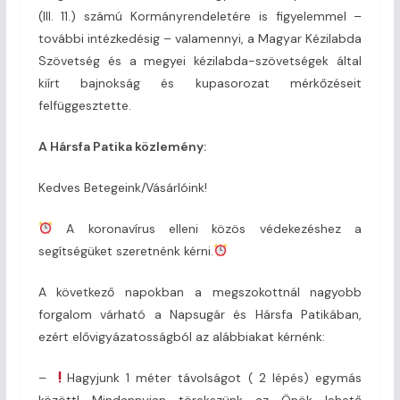
(III. 11.) számú Kormányrendeletére is figyelemmel –
további intézkedésig – valamennyi, a Magyar Kézilabda
Szövetség és a megyei kézilabda-szövetségek által
kiírt bajnokság és kupasorozat mérkőzéseit
felfüggesztette.
A Hársfa Patika közlemény:
Kedves Betegeink/Vásárlóink!
A koronavírus elleni közös védekezéshez a
segítségüket szeretnénk kérni.
A következő napokban a megszokottnál nagyobb
forgalom várható a Napsugár és Hársfa Patikában,
ezért elővigyázatosságból az alábbiakat kérnénk:
–
Hagyjunk 1 méter távolságot ( 2 lépés) egymás
között! Mindannyian törekszünk az Önök lehető