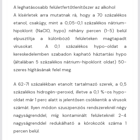
A leghatásosabb felületfertőtlenítőszer az alkohol
A kísérletek arra mutatnak rá, hogy a 70 százalékos
etanol, csakúgy, mint a 0,05-0,1 százalékos nátrium-
hipoklorit (NaClO, hypo) néhány percen (1-5) belül
elpusztítja a különböző felületeken magtapadt
vírusokat. A 0,1 százalékos hypo-oldat a
kereskedelemben szabadon kapható háztartási hypo
(általában 5 százalékos nátrium-hipoklorit oldat) 50-
szeres hígításának felel meg.
A 62-71 százalékban etanolt tartalmazó szerek, a 0,5
százalékos hidrogén-peroxid, illetve a 0,1 %-os hypo-
oldat már 1 perc alatt is jelentősen csökkentik a vírusok
számát. Ilyen módon szuszpenziós rendszereknél négy
nagyságrenddel, míg kontaminált felületeknél 2-4
nagyságrenddel redukálható a kórokozók száma 1
percen belül.