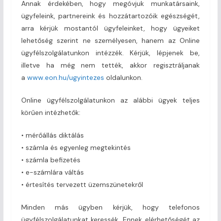
Annak érdekében, hogy megóvjuk munkatársaink,
ügyfeleink, partnereink és hozzátartozóik egészségét,
arra kérjük mostantól ügyfeleinket, hogy ügyeiket
lehetőség szerint ne személyesen, hanem az Online
ügyfélszolgálatunkon intézzék. Kérjük, lépjenek be,
illetve ha még nem tették, akkor regisztráljanak
a
www.eon.hu/ugyintezes
oldalunkon.
Online ügyfélszolgálatunkon az alábbi ügyek teljes
körűen intézhetők:
• mérőállás diktálás
• számla és egyenleg megtekintés
• számla befizetés
• e-számlára váltás
• értesítés tervezett üzemszünetekről
Minden más ügyben kérjük, hogy telefonos
ügyfélszolgálatunkat keressék. Ennek elérhetőségét az