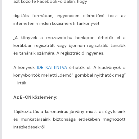
azt közölte Facebook-oldalán, hogy
digitális formában, ingyenesen elérhetővé teszi az
interneten minden közismereti tankönyvét.
„A könyvek a mozaweb.hu honlapon érhetők el a
korábban regisztrált vagy újonnan regisztráló tanulók
és tanáraik számára. A regisztráció ingyenes.
A könyvek
IDE KATTINTVA
érhetők el. A kiadványok a
könyvborítók melletti „demó” gombbal nyithatók meg”
– írták.
Az E-ON közlemény:
Tájékoztatás a koronavírus járvány miatt az ügyfeleink
és munkatársaink biztonsága érdekében meghozott
intézkedésekről: