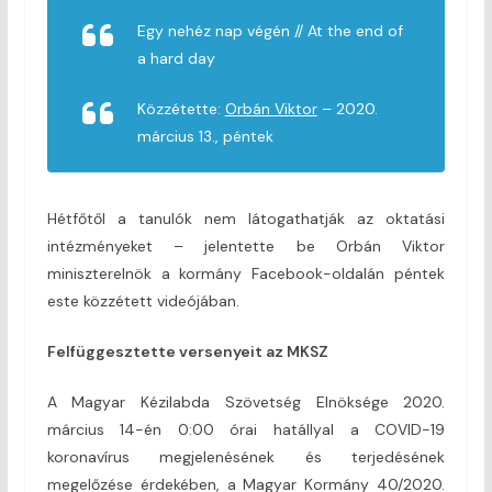
Egy nehéz nap végén // At the end of
a hard day
Közzétette:
Orbán Viktor
– 2020.
március 13., péntek
Hétfőtől a tanulók nem látogathatják az oktatási
intézményeket – jelentette be Orbán Viktor
miniszterelnök a kormány Facebook-oldalán péntek
este közzétett videójában.
Felfüggesztette versenyeit az MKSZ
A Magyar Kézilabda Szövetség Elnöksége 2020.
március 14-én 0:00 órai hatállyal a COVID-19
koronavírus megjelenésének és terjedésének
megelőzése érdekében, a Magyar Kormány 40/2020.