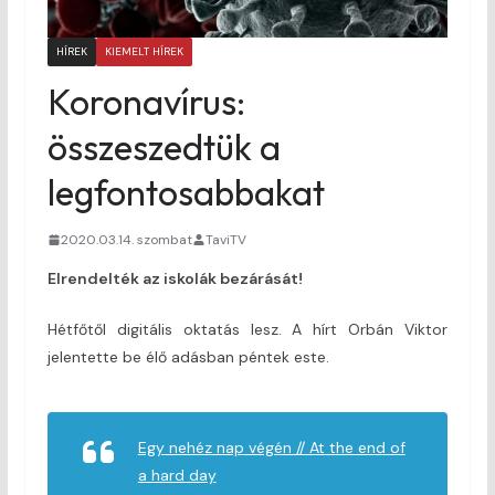
HÍREK
KIEMELT HÍREK
Koronavírus:
összeszedtük a
legfontosabbakat
2020.03.14. szombat
TaviTV
Elrendelték az iskolák bezárását!
Hétfőtől digitális oktatás lesz. A hírt Orbán Viktor
jelentette be élő adásban péntek este.
Egy nehéz nap végén // At the end of
a hard day