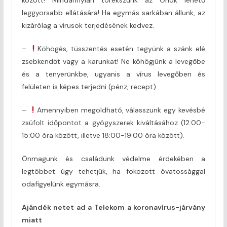
leggyorsabb ellátására! Ha egymás sarkában állunk, az
kizárólag a vírusok terjedésének kedvez.
–
Köhögés, tüsszentés esetén tegyünk a szánk elé
zsebkendőt vagy a karunkat! Ne köhögjünk a levegőbe
és a tenyerünkbe, ugyanis a vírus levegőben és
felületen is képes terjedni (pénz, recept).
–
Amennyiben megoldható, válasszunk egy kevésbé
zsúfolt időpontot a gyógyszerek kiváltásához (12:00-
15:00 óra között, illetve 18:00-19:00 óra között).
Önmagunk és családunk védelme érdekében a
legtöbbet úgy tehetjük, ha fokozott óvatossággal
odafigyelünk egymásra.
Ajándék netet ad a Telekom a koronavírus-járvány
miatt