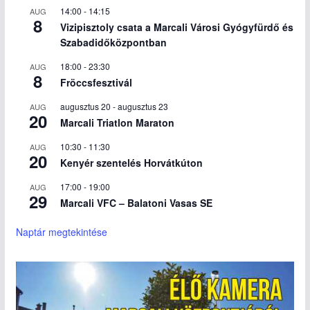
14:00
-
14:15
AUG
8
Vizipisztoly csata a Marcali Városi Gyógyfürdő és
Szabadidőközpontban
18:00
-
23:30
AUG
8
Fröccsfesztivál
augusztus 20
-
augusztus 23
AUG
20
Marcali Triatlon Maraton
10:30
-
11:30
AUG
20
Kenyér szentelés Horvátkúton
17:00
-
19:00
AUG
29
Marcali VFC – Balatoni Vasas SE
Naptár megtekintése