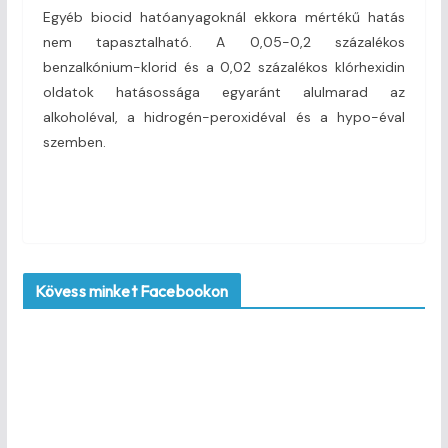
Egyéb biocid hatóanyagoknál ekkora mértékű hatás
nem tapasztalható. A 0,05-0,2 százalékos
benzalkónium-klorid és a 0,02 százalékos klórhexidin
oldatok hatásossága egyaránt alulmarad az
alkoholéval, a hidrogén-peroxidéval és a hypo-éval
szemben.
Kövess minket Facebookon