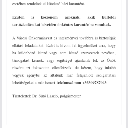
esetében rendeltek el kötelező házi karantént.
Ezúton is köszönöm azoknak, akik külföldi
tartózkodásukat követően önkéntes karanténba vonultak.
A Városi Önkormányzat és intézményei továbbra is biztosítják
ellátási feladataikat. Ezért is hívom fel figyelmüket arra, hogy
ha különböző létező vagy nem létező szervezetek nevében,
támogatást kérnek, vagy segítséget ajánlanak fel, az Önök
részére azt fokozottan ellenőrizzék, de kérem, hogy inkább
vegyék igénybe az általunk már felajánlott szolgáltatási
telefonszámon +36309787043
lehetőségeket a már ismert
Tisztelettel: Dr. Sütő László, polgármester