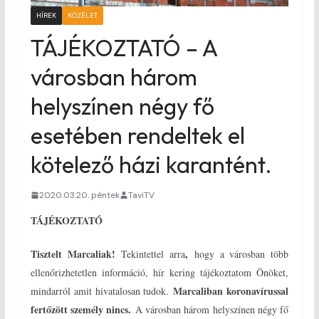
HÍREK
KÖZÉLET
TÁJÉKOZTATÓ – A
városban három
helyszínen négy fő
esetében rendeltek el
kötelező házi karantént.
2020.03.20. péntek
TaviTV
TÁJÉKOZTATÓ
Tisztelt Marcaliak!
,
Tekintettel arra
hogy a városban több
ellenőrizhetetlen információ, hír kering tájékoztatom Önöket,
Marcaliban koronavírussal
mindarról amit hivatalosan tudok.
fertőzött személy nincs.
A városban három helyszínen négy fő