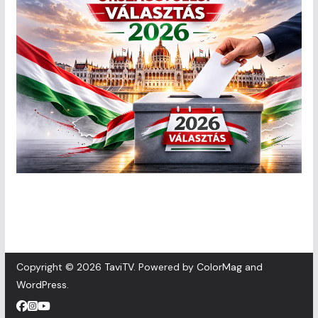
Copyright © 2026
TaviTV
. Powered by
ColorMag
and
WordPress
.