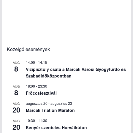
Közelgő események
14:00
-
14:15
AUG
8
Vizipisztoly csata a Marcali Városi Gyógyfürdő és
Szabadidőközpontban
18:00
-
23:30
AUG
8
Fröccsfesztivál
augusztus 20
-
augusztus 23
AUG
20
Marcali Triatlon Maraton
10:30
-
11:30
AUG
20
Kenyér szentelés Horvátkúton