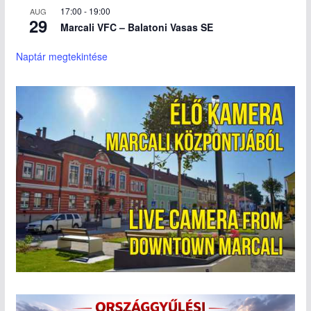
17:00
-
19:00
AUG
29
Marcali VFC – Balatoni Vasas SE
Naptár megtekintése