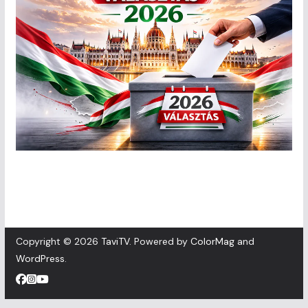
Copyright © 2026
TaviTV
. Powered by
ColorMag
and
WordPress
.