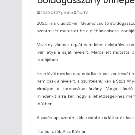
2020.03.27. péntek
TaviTV
2020. március 25-én, Gyümölcsoltó Boldogasszo
szentmisét mutatott be a plébániahivatal irodájá
Mivel nyilvános liturgiát nem lehet celebrálni a 
Iván atya a saját híveiért, Marcaliért mutatta
irodájában.
Ezen kívül minden nap imádkozik és szentmisét 
nem csak a híveiért, s szüntelenül kéri a Szűz A
elmúljon a koronavírus-járvány. Varga Lászl
mindenkit arra kér, hogy a lehetőségeikhez mé
időkben.
A vasárnapi szentmisék továbbra is láthatók leszn
Írta és fotók: Kiss Kálmán