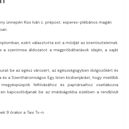
ny ünnepén Kiss Iván c. prépost, esperes-plébános magán
ban.
templomban, ezért választotta ezt a módját az istentiszteletnek.
 be a szentmise áldozatot a megpróbáltatások idején, a saját
mutat be az egész városért, az egészségügyben dolgozókért és
nya és a Szentháromságos Egy Isten közbenjárást, hogy mielőbb
ó megyéspüspök felhívásához és paptársaihoz csatlakozva
rten kapcsolódjanak be az imádságokba ezekben a rendkívüli
ek 9 órakor a Tavi Tv-n.