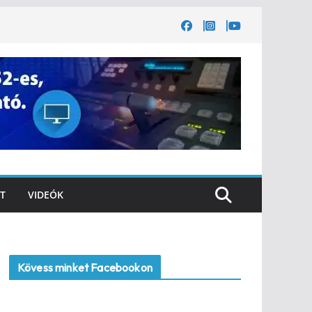
T
VIDEÓK
Kövess minket Facebookon