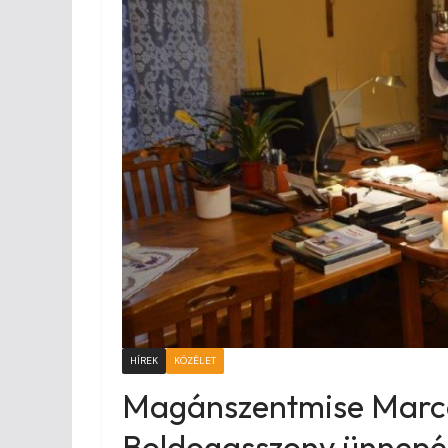
HÍREK
KÖZÉLET
Magánszentmise Marca
Boldogasszony ünnep