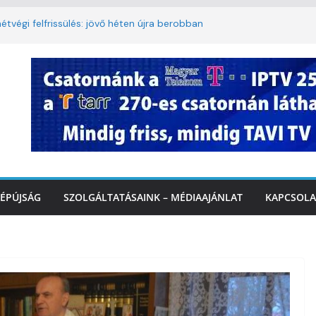
étvégi felfrissülés: jövő héten újra berobban
lomkorlátozás a Rákóczi utcában a hétvégi
miatt
. A 3. kerület TVE csapatát fogadta a
IDEÓ
tette a tűzoltók dolgát Marcalinál
iztonságos közlekedésért, elektromos
ÉPÚJSÁG
SZOLGÁLTATÁSAINK – MÉDIAAJÁNLAT
KAPCSOLA