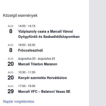
Közelgő események
14:00
-
14:15
AUG
8
Vizipisztoly csata a Marcali Városi
Gyógyfürdő és Szabadidőközpontban
18:00
-
23:30
AUG
8
Fröccsfesztivál
augusztus 20
-
augusztus 23
AUG
20
Marcali Triatlon Maraton
10:30
-
11:30
AUG
20
Kenyér szentelés Horvátkúton
17:00
-
19:00
AUG
29
Marcali VFC – Balatoni Vasas SE
Naptár megtekintése