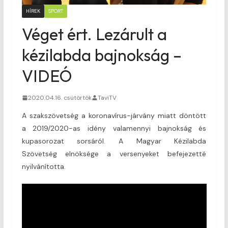
HÍREK
SPORT
Véget ért. Lezárult a
kézilabda bajnokság –
VIDEÓ
2020.04.16. csütörtök
TaviTV
A szakszövetség a koronavírus-járvány miatt döntött
a 2019/2020-as idény valamennyi bajnokság és
kupasorozat sorsáról. A Magyar Kézilabda
Szövetség elnöksége a versenyeket befejezetté
nyilvánította.