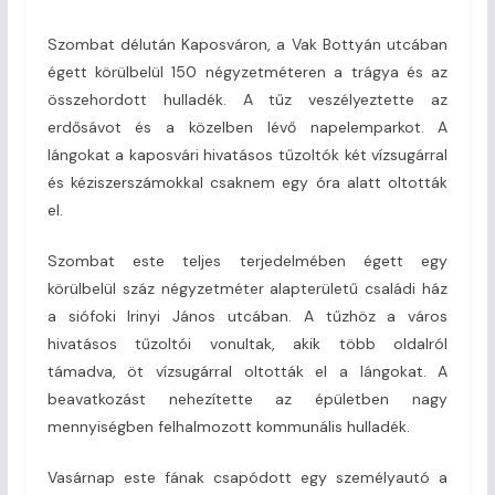
Szombat délután Kaposváron, a Vak Bottyán utcában
égett körülbelül 150 négyzetméteren a trágya és az
összehordott hulladék. A tűz veszélyeztette az
erdősávot és a közelben lévő napelemparkot. A
lángokat a kaposvári hivatásos tűzoltók két vízsugárral
és kéziszerszámokkal csaknem egy óra alatt oltották
el.
Szombat este teljes terjedelmében égett egy
körülbelül száz négyzetméter alapterületű családi ház
a siófoki Irinyi János utcában. A tűzhöz a város
hivatásos tűzoltói vonultak, akik több oldalról
támadva, öt vízsugárral oltották el a lángokat. A
beavatkozást nehezítette az épületben nagy
mennyiségben felhalmozott kommunális hulladék.
Vasárnap este fának csapódott egy személyautó a