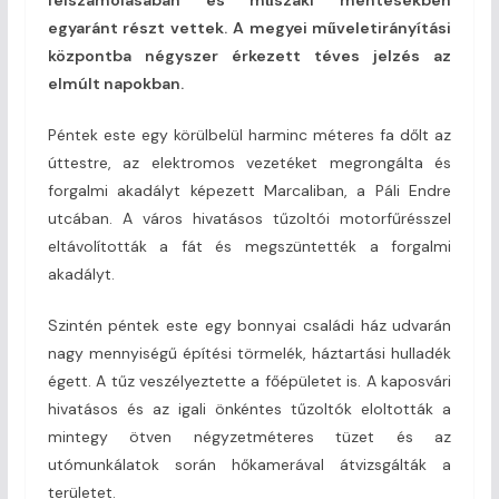
felszámolásában és műszaki mentésekben
egyaránt részt vettek. A megyei műveletirányítási
központba négyszer érkezett téves jelzés az
elmúlt napokban.
Péntek este egy körülbelül harminc méteres fa dőlt az
úttestre, az elektromos vezetéket megrongálta és
forgalmi akadályt képezett Marcaliban, a Páli Endre
utcában. A város hivatásos tűzoltói motorfűrésszel
eltávolították a fát és megszüntették a forgalmi
akadályt.
Szintén péntek este egy bonnyai családi ház udvarán
nagy mennyiségű építési törmelék, háztartási hulladék
égett. A tűz veszélyeztette a főépületet is. A kaposvári
hivatásos és az igali önkéntes tűzoltók eloltották a
mintegy ötven négyzetméteres tüzet és az
utómunkálatok során hőkamerával átvizsgálták a
területet.