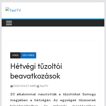
Skip
to
content
HÍREK
KÉK-HÍREK
Hétvégi tűzoltói
beavatkozások
2020.04.27. hétfő
TaviTV
20 alkalommal riasztották a tűzoltókat Somogy
megyében a hétvégén. Az egységek tűzesetek