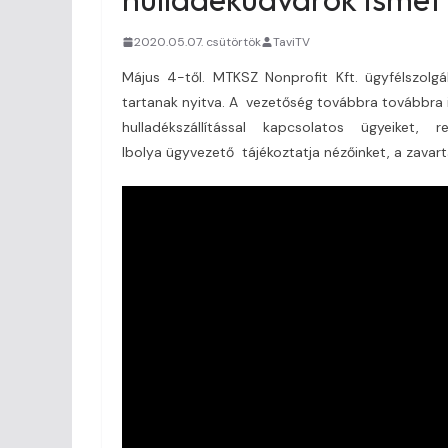
2020.05.07. csütörtök
TaviTV
Május 4-től. MTKSZ Nonprofit Kft. ügyfélszolg
tartanak nyitva. A vezetőség továbbra továbbra is
hulladékszállítással kapcsolatos ügyeiket, 
Ibolya ügyvezető tájékoztatja nézőinket, a zavart