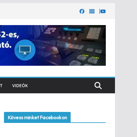
T
VIDEÓK
Kövess minket Facebookon