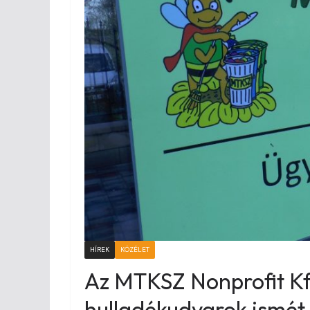
HÍREK
KÖZÉLET
Az MTKSZ Nonprofit Kft
hulladékudvarok ismét