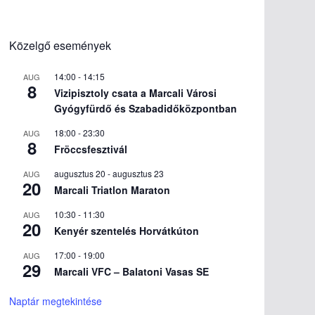
Közelgő események
14:00
-
14:15
AUG
8
Vizipisztoly csata a Marcali Városi
Gyógyfürdő és Szabadidőközpontban
18:00
-
23:30
AUG
8
Fröccsfesztivál
augusztus 20
-
augusztus 23
AUG
20
Marcali Triatlon Maraton
10:30
-
11:30
AUG
20
Kenyér szentelés Horvátkúton
17:00
-
19:00
AUG
29
Marcali VFC – Balatoni Vasas SE
Naptár megtekintése