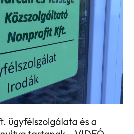
. ügyfélszolgálata és a
 nyitva tartanak – VIDEÓ