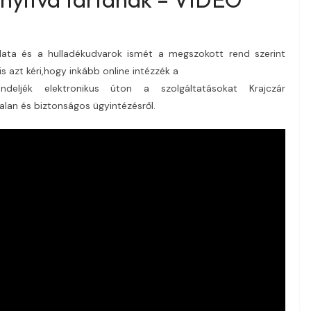
álata és a hulladékudvarok ismét a megszokott rend szerint
 azt kéri,hogy inkább online intézzék a
rendeljék elektronikus úton a szolgáltatásokat Krajczár
alan és biztonságos ügyintézésről.