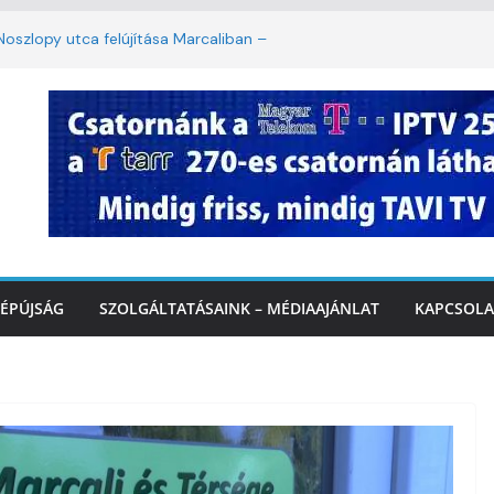
oszlopy utca felújítása Marcaliban –
szombattól másodfokú lesz a hőségriasztás
ulában: lakossági felháborodást váltott ki a
llyazás Marcaliban – VIDEÓ
 a Balatonnál – az első félidő végén
Marcalinál
ÉPÚJSÁG
SZOLGÁLTATÁSAINK – MÉDIAAJÁNLAT
KAPCSOLA