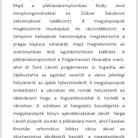
Majd a plébániatemplomban Király Jenő
templomgondnokkal és Döbrei Sándorné
sekrestyéssel találkozott. A megyéspüspök
megköszönte munkájukat és rácsodálkozott a
templom belsejének harmóniájára, megtekintette a
prágai kisjézus ruhatárát, majd megtekintette az
oratóriumban lévő egyháztörténeti kiállítást. A
plébániatemplomból a Polgármesteri Hivatalba ment,
ahol dr Sütő László polgármester úr fogadta, aki
tájékoztatta az egyházi vezetőt a város jelenlegi
helyzetéről, az újabb fejlesztésekről. A megyéspüspök
érdeklődött a városban élő romák helyzetéről és
rákérdezett hogy a fogyatékosokkal ki törődik a
városban. A szívélyes jó hangulatú beszélgetés a
megyéspüspök könyv ajándékozásával zárult. Varga
László püspök ezután a plébániára ment, ahol Fazekas
Krisztián református lelkész várta, akivel az
ökumenizmus kérdéséről beszélt, a megyéspüspök