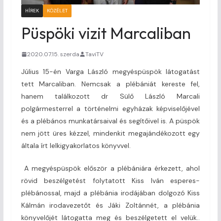
HÍREK
KÖZÉLET
Püspöki vizit Marcaliban
2020.07.15. szerda
TaviTV
Július 15-én Varga László megyéspüspök látogatást
tett Marcaliban. Nemcsak a plébániát kereste fel,
hanem találkozott dr Sülő László Marcali
polgármesterrel a történelmi egyházak képviselőjével
és a plébános munkatársaival és segítőivel is. A püspök
nem jött üres kézzel, mindenkit megajándékozott egy
általa írt lelkigyakorlatos könyvvel.
A megyéspüspök először a plébániára érkezett, ahol
rövid beszélgetést folytatott Kiss Iván esperes-
plébánossal, majd a plébánia irodájában dolgozó Kiss
Kálmán irodavezetőt és Jáki Zoltánnét, a plébánia
könyvelőjét látogatta meg és beszélgetett el velük..