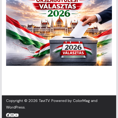
Copyright © 2026
TaviTV
. Powered by
ColorMag
and
WordPress
.