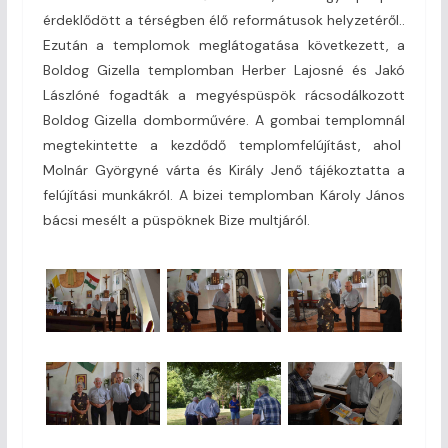
érdeklődött a térségben élő reformátusok helyzetéről..
Ezután a templomok meglátogatása következett, a
Boldog Gizella templomban Herber Lajosné és Jakó
Lászlóné fogadták a megyéspüspök rácsodálkozott
Boldog Gizella domborművére. A gombai templomnál
megtekintette a kezdődő templomfelújítást, ahol
Molnár Györgyné várta és Király Jenő tájékoztatta a
felújítási munkákról. A bizei templomban Károly János
bácsi mesélt a püspöknek Bize multjáról.