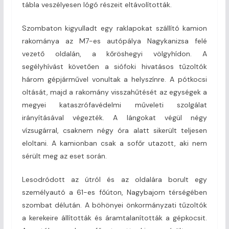
tábla veszélyesen lógó részeit eltávolították.
Szombaton kigyulladt egy raklapokat szállító kamion
rakománya az M7-es autópálya Nagykanizsa felé
vezető oldalán, a kőröshegyi völgyhídon. A
segélyhívást követően a siófoki hivatásos tűzoltók
három gépjárművel vonultak a helyszínre. A pótkocsi
oltását, majd a rakomány visszahűtését az egységek a
megyei kataszrófavédelmi műveleti szolgálat
irányításával végezték. A lángokat végül négy
vízsugárral, csaknem négy óra alatt sikerült teljesen
eloltani. A kamionban csak a sofőr utazott, aki nem
sérült meg az eset során.
Lesodródott az útról és az oldalára borult egy
személyautó a 61-es főúton, Nagybajom térségében
szombat délután. A böhönyei önkormányzati tűzoltók
a kerekeire állították és áramtalanították a gépkocsit.