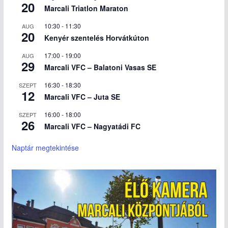
20
Marcali Triatlon Maraton
10:30
-
11:30
AUG
20
Kenyér szentelés Horvátkúton
17:00
-
19:00
AUG
29
Marcali VFC – Balatoni Vasas SE
16:30
-
18:30
SZEPT
12
Marcali VFC – Juta SE
16:00
-
18:00
SZEPT
26
Marcali VFC – Nagyatádi FC
Naptár megtekintése