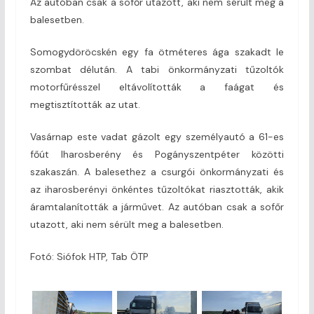
Az autóban csak a sofőr utazott, aki nem sérült meg a
balesetben.
Somogydöröcskén egy fa ötméteres ága szakadt le
szombat délután. A tabi önkormányzati tűzoltók
motorfűrésszel eltávolították a faágat és
megtisztították az utat.
Vasárnap este vadat gázolt egy személyautó a 61-es
főút Iharosberény és Pogányszentpéter közötti
szakaszán. A balesethez a csurgói önkormányzati és
az iharosberényi önkéntes tűzoltókat riasztották, akik
áramtalanították a járművet. Az autóban csak a sofőr
utazott, aki nem sérült meg a balesetben.
Fotó: Siófok HTP, Tab ÖTP