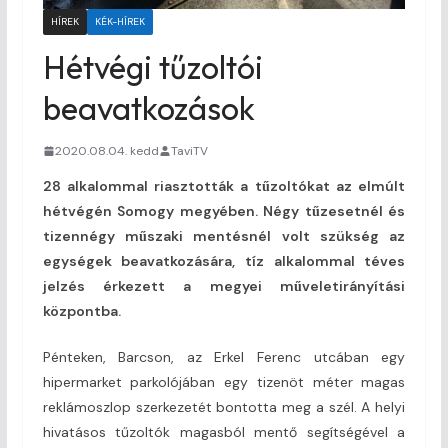
HÍREK
KÉK-HÍREK
Hétvégi tűzoltói
beavatkozások
2020.08.04. kedd
TaviTV
28 alkalommal riasztották a tűzoltókat az elmúlt
hétvégén Somogy megyében. Négy tűzesetnél és
tizennégy műszaki mentésnél volt szükség az
egységek beavatkozására, tíz alkalommal téves
jelzés érkezett a megyei műveletirányítási
központba.
Pénteken, Barcson, az Erkel Ferenc utcában egy
hipermarket parkolójában egy tizenöt méter magas
reklámoszlop szerkezetét bontotta meg a szél. A helyi
hivatásos tűzoltók magasból mentő segítségével a