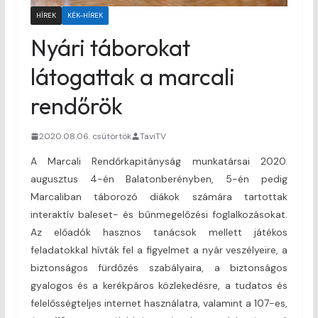
HÍREK
KÉK-HÍREK
Nyári táborokat
látogattak a marcali
rendőrök
2020.08.06. csütörtök
TaviTV
A Marcali Rendőrkapitányság munkatársai 2020.
augusztus 4-én Balatonberényben, 5-én pedig
Marcaliban táborozó diákok számára tartottak
interaktív baleset- és bűnmegelőzési foglalkozásokat.
Az előadók hasznos tanácsok mellett játékos
feladatokkal hívták fel a figyelmet a nyár veszélyeire, a
biztonságos fürdőzés szabályaira, a biztonságos
gyalogos és a kerékpáros közlekedésre, a tudatos és
felelősségteljes internet használatra, valamint a 107-es,