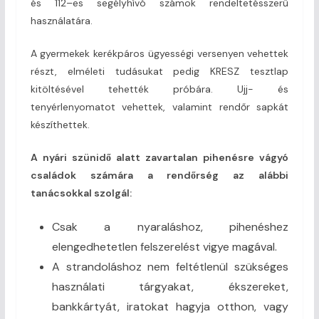
és 112–es segélyhívó számok rendeltetésszerű
használatára.
A gyermekek kerékpáros ügyességi versenyen vehettek
részt, elméleti tudásukat pedig KRESZ tesztlap
kitöltésével tehették próbára. Ujj- és
tenyérlenyomatot vehettek, valamint rendőr sapkát
készíthettek.
A nyári szünidő alatt zavartalan pihenésre vágyó
családok számára a rendőrség az alábbi
tanácsokkal szolgál:
Csak a nyaraláshoz, pihenéshez
elengedhetetlen felszerelést vigye magával.
A strandoláshoz nem feltétlenül szükséges
használati tárgyakat, ékszereket,
bankkártyát, iratokat hagyja otthon, vagy