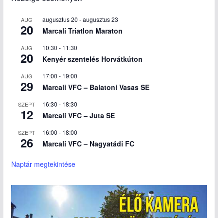
augusztus 20
-
augusztus 23
AUG
20
Marcali Triatlon Maraton
10:30
-
11:30
AUG
20
Kenyér szentelés Horvátkúton
17:00
-
19:00
AUG
29
Marcali VFC – Balatoni Vasas SE
16:30
-
18:30
SZEPT
12
Marcali VFC – Juta SE
16:00
-
18:00
SZEPT
26
Marcali VFC – Nagyatádi FC
Naptár megtekintése