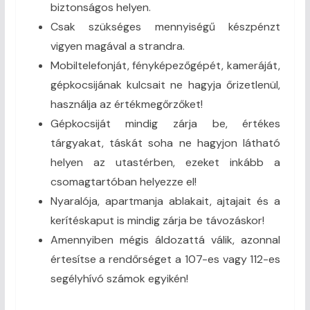
biztonságos helyen.
Csak szükséges mennyiségű készpénzt
vigyen magával a strandra.
Mobiltelefonját, fényképezőgépét, kameráját,
gépkocsijának kulcsait ne hagyja őrizetlenül,
használja az értékmegőrzőket!
Gépkocsiját mindig zárja be, értékes
tárgyakat, táskát soha ne hagyjon látható
helyen az utastérben, ezeket inkább a
csomagtartóban helyezze el!
Nyaralója, apartmanja ablakait, ajtajait és a
kerítéskaput is mindig zárja be távozáskor!
Amennyiben mégis áldozattá válik, azonnal
értesítse a rendőrséget a 107-es vagy 112-es
segélyhívó számok egyikén!