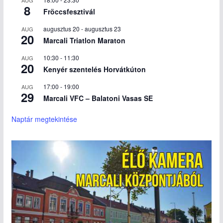
8
Fröccsfesztivál
augusztus 20
-
augusztus 23
AUG
20
Marcali Triatlon Maraton
10:30
-
11:30
AUG
20
Kenyér szentelés Horvátkúton
17:00
-
19:00
AUG
29
Marcali VFC – Balatoni Vasas SE
Naptár megtekintése