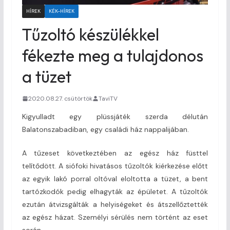
HÍREK
KÉK-HÍREK
Tűzoltó készülékkel
fékezte meg a tulajdonos
a tüzet
2020.08.27. csütörtök
TaviTV
Kigyulladt egy plüssjáték szerda délután
Balatonszabadiban, egy családi ház nappalijában.
A tűzeset következtében az egész ház füsttel
telítődött. A siófoki hivatásos tűzoltók kiérkezése előtt
az egyik lakó porral oltóval eloltotta a tüzet, a bent
tartózkodók pedig elhagyták az épületet. A tűzoltók
ezután átvizsgálták a helyiségeket és átszellőztették
az egész házat. Személyi sérülés nem történt az eset
során.