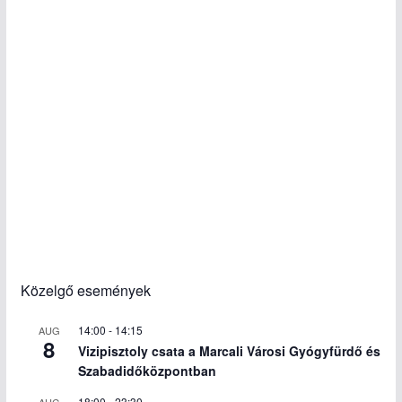
Közelgő események
14:00
-
14:15
AUG
8
Vizipisztoly csata a Marcali Városi Gyógyfürdő és
Szabadidőközpontban
18:00
-
23:30
AUG