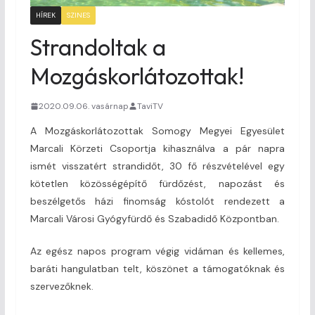
HÍREK
SZINES
Strandoltak a
Mozgáskorlátozottak!
2020.09.06. vasárnap
TaviTV
A Mozgáskorlátozottak Somogy Megyei Egyesület
Marcali Körzeti Csoportja kihasználva a pár napra
ismét visszatért strandidőt, 30 fő részvételével egy
kötetlen közösségépítő fürdőzést, napozást és
beszélgetős házi finomság kóstolót rendezett a
Marcali Városi Gyógyfürdő és Szabadidő Központban.
Az egész napos program végig vidáman és kellemes,
baráti hangulatban telt, köszönet a támogatóknak és
szervezőknek.