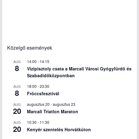
Közelgő események
14:00
-
14:15
AUG
8
Vizipisztoly csata a Marcali Városi Gyógyfürdő és
Szabadidőközpontban
18:00
-
23:30
AUG
8
Fröccsfesztivál
augusztus 20
-
augusztus 23
AUG
20
Marcali Triatlon Maraton
10:30
-
11:30
AUG
20
Kenyér szentelés Horvátkúton