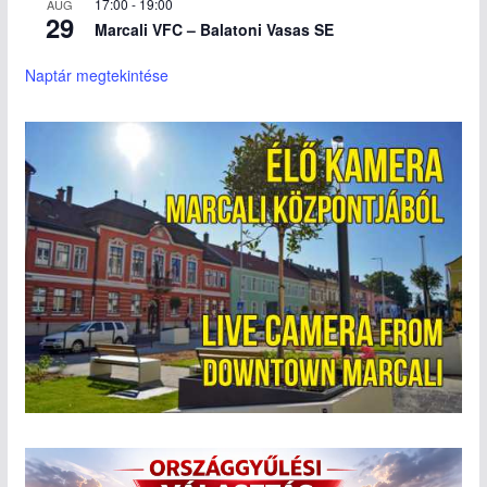
17:00
-
19:00
AUG
29
Marcali VFC – Balatoni Vasas SE
Naptár megtekintése