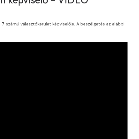
7. számú választókerület képviselője. A beszélgetés az alábbi