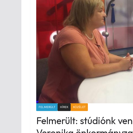
FELMERÜLT
HÍREK
KÖZÉLET
Felmerült: stúdiónk v
Veronika önkormányzat