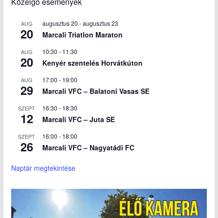
Közelgő események
augusztus 20
-
augusztus 23
AUG
20
Marcali Triatlon Maraton
10:30
-
11:30
AUG
20
Kenyér szentelés Horvátkúton
17:00
-
19:00
AUG
29
Marcali VFC – Balatoni Vasas SE
16:30
-
18:30
SZEPT
12
Marcali VFC – Juta SE
16:00
-
18:00
SZEPT
26
Marcali VFC – Nagyatádi FC
Naptár megtekintése