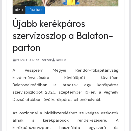
HÍREK
KÉK-HÍREK
Újabb kerékpáros
szervizoszlop a Balaton-
parton
2020.09.17. csütörtök
TaviTV
A Veszprém Megyei Rendőr-főkapitányság
kezdeményezésére Révfülöpöt követően
Balatonalmádiban is átadtak egy kerékpáros
szervizoszlopot 2020. szeptember 15-én, a Véghely
Dezső utcában lévő kerékpáros pihenőhelynél.
Az oszlopnál a bicikliszereléshez szükséges eszközök
állnak a kerékpárosok rendelkezésére. A
kerékpárszervizpont használata egyszerű és