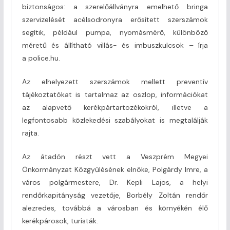
biztonságos: a szerelőállványra emelhető bringa
szervizelését acélsodronyra erősített szerszámok
segítik, például pumpa, nyomásmérő, különböző
méretű és állítható villás- és imbuszkulcsok – írja
a police.hu.
Az elhelyezett szerszámok mellett preventív
tájékoztatókat is tartalmaz az oszlop, információkat
az alapvető kerékpártartozékokról, illetve a
legfontosabb közlekedési szabályokat is megtalálják
rajta.
Az átadón részt vett a Veszprém Megyei
Önkormányzat Közgyűlésének elnöke, Polgárdy Imre, a
város polgármestere, Dr. Kepli Lajos, a helyi
rendőrkapitányság vezetője, Borbély Zoltán rendőr
alezredes, továbbá a városban és környékén élő
kerékpárosok, turisták.