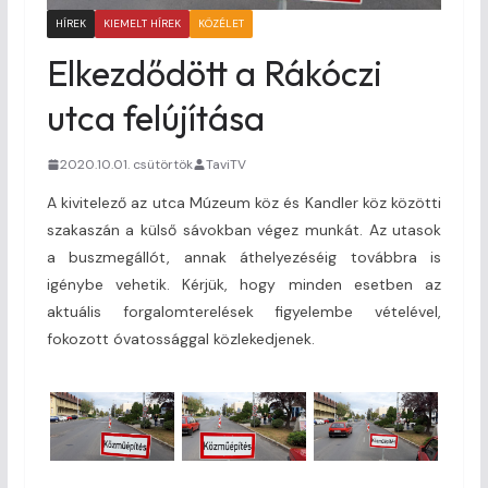
HÍREK
KIEMELT HÍREK
KÖZÉLET
Elkezdődött a Rákóczi
utca felújítása
2020.10.01. csütörtök
TaviTV
A kivitelező az utca Múzeum köz és Kandler köz közötti
szakaszán a külső sávokban végez munkát. Az utasok
a buszmegállót, annak áthelyezéséig továbbra is
igénybe vehetik. Kérjük, hogy minden esetben az
aktuális forgalomterelések figyelembe vételével,
fokozott óvatossággal közlekedjenek.