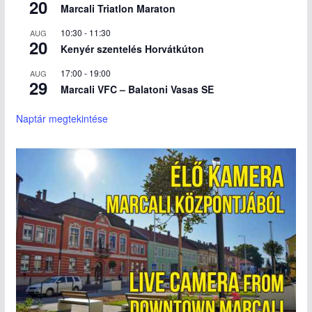
20
Marcali Triatlon Maraton
10:30
-
11:30
AUG
20
Kenyér szentelés Horvátkúton
17:00
-
19:00
AUG
29
Marcali VFC – Balatoni Vasas SE
Naptár megtekintése