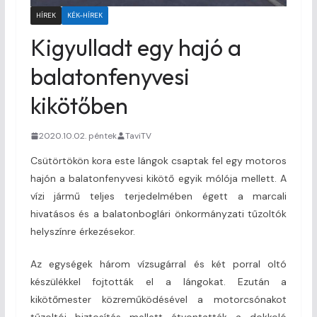
HÍREK
KÉK-HÍREK
Kigyulladt egy hajó a
balatonfenyvesi
kikötőben
2020.10.02. péntek
TaviTV
Csütörtökön kora este lángok csaptak fel egy motoros
hajón a balatonfenyvesi kikötő egyik mólója mellett. A
vízi jármű teljes terjedelmében égett a marcali
hivatásos és a balatonboglári önkormányzati tűzoltók
helyszínre érkezésekor.
Az egységek három vízsugárral és két porral oltó
készülékkel fojtották el a lángokat. Ezután a
kikötőmester közreműködésével a motorcsónakot
tűzoltói biztosítás mellett átvontatták a dokkoló