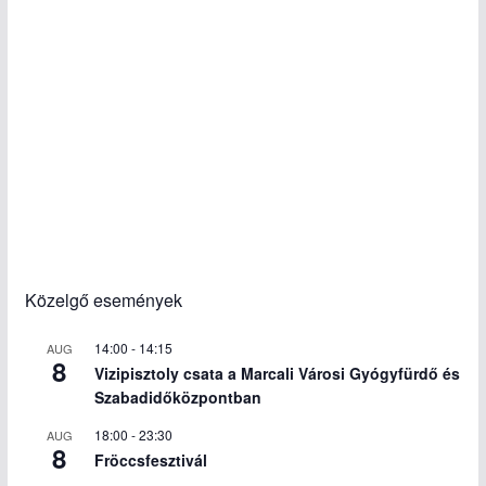
Közelgő események
14:00
-
14:15
AUG
8
Vizipisztoly csata a Marcali Városi Gyógyfürdő és
Szabadidőközpontban
18:00
-
23:30
AUG
8
Fröccsfesztivál