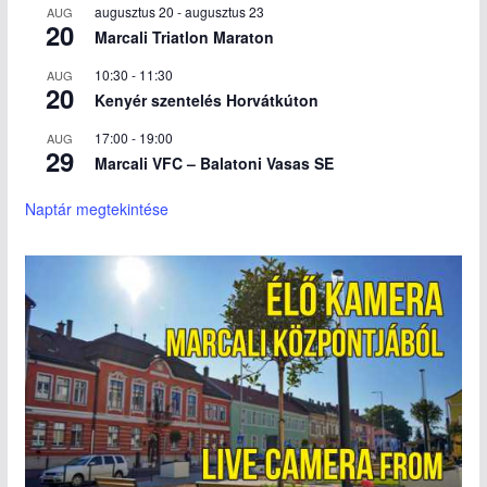
augusztus 20
-
augusztus 23
AUG
20
Marcali Triatlon Maraton
10:30
-
11:30
AUG
20
Kenyér szentelés Horvátkúton
17:00
-
19:00
AUG
29
Marcali VFC – Balatoni Vasas SE
Naptár megtekintése