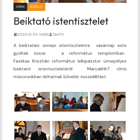
HÍREK
KÖZÉLET
Beiktató istentisztelet
2020.10.05. hétfő
TaviTV
A beiktatási ünnepi istentiszteletre vasárnap este
gyűltek össze a református templomban.
Fazekas Krisztián református lelkipásztor ünnepélyes
beiktató istentiszteletéről MarcaliHír7 című
műsorunkban láthatnak bővebb összeállítást.