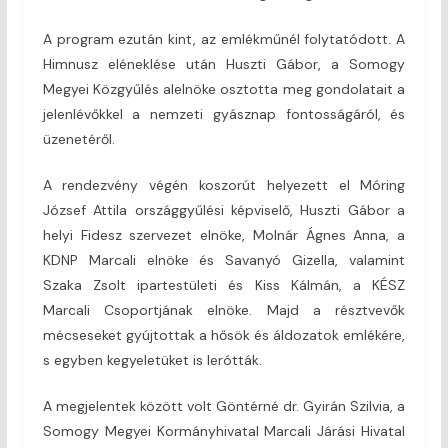
A program ezután kint, az emlékműnél folytatódott. A
Himnusz eléneklése után Huszti Gábor, a Somogy
Megyei Közgyűlés alelnöke osztotta meg gondolatait a
jelenlévőkkel a nemzeti gyásznap fontosságáról, és
üzenetéről.
A rendezvény végén koszorút helyezett el Móring
József Attila országgyűlési képviselő, Huszti Gábor a
helyi Fidesz szervezet elnöke, Molnár Ágnes Anna, a
KDNP Marcali elnöke és Savanyó Gizella, valamint
Szaka Zsolt ipartestületi és Kiss Kálmán, a KÉSZ
Marcali Csoportjának elnöke. Majd a résztvevők
mécseseket gyújtottak a hősök és áldozatok emlékére,
s egyben kegyeletüket is lerótták.
A megjelentek között volt Göntérné dr. Gyirán Szilvia, a
Somogy Megyei Kormányhivatal Marcali Járási Hivatal