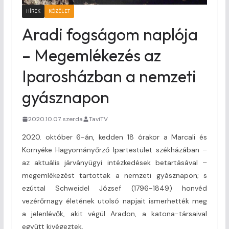
HÍREK
KÖZÉLET
Aradi fogságom naplója
– Megemlékezés az
Iparosházban a nemzeti
gyásznapon
2020.10.07. szerda
TaviTV
2020. október 6-án, kedden 18 órakor a Marcali és
Környéke Hagyományőrző Ipartestület székházában –
az aktuális járványügyi intézkedések betartásával –
megemlékezést tartottak a nemzeti gyásznapon; s
ezúttal Schweidel József (1796-1849) honvéd
vezérőrnagy életének utolsó napjait ismerhették meg
a jelenlévők, akit végül Aradon, a katona-társaival
együtt kivégeztek.