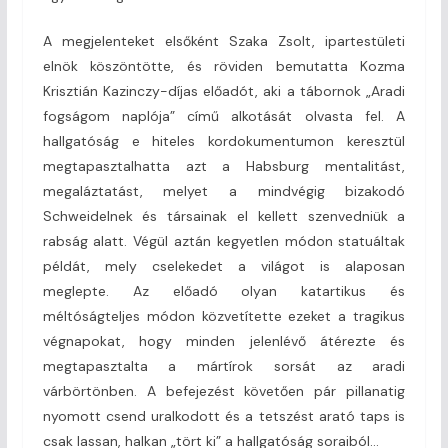
A megjelenteket elsőként Szaka Zsolt, ipartestületi
elnök köszöntötte, és röviden bemutatta Kozma
Krisztián Kazinczy-díjas előadót, aki a tábornok „Aradi
fogságom naplója” című alkotását olvasta fel. A
hallgatóság e hiteles kordokumentumon keresztül
megtapasztalhatta azt a Habsburg mentalitást,
megaláztatást, melyet a mindvégig bizakodó
Schweidelnek és társainak el kellett szenvedniük a
rabság alatt. Végül aztán kegyetlen módon statuáltak
példát, mely cselekedet a világot is alaposan
meglepte. Az előadó olyan katartikus és
méltóságteljes módon közvetítette ezeket a tragikus
végnapokat, hogy minden jelenlévő átérezte és
megtapasztalta a mártírok sorsát az aradi
várbörtönben. A befejezést követően pár pillanatig
nyomott csend uralkodott és a tetszést arató taps is
csak lassan, halkan „tört ki” a hallgatóság soraiból…