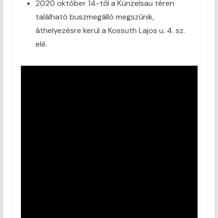
2020 október 14-től a Künzelsau téren
található buszmegálló megszűnik,
áthelyezésre kerül a Kossuth Lajos u. 4. sz.
elé.