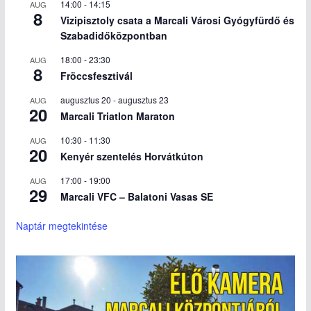
14:00
-
14:15
AUG
8
Vizipisztoly csata a Marcali Városi Gyógyfürdő és
Szabadidőközpontban
18:00
-
23:30
AUG
8
Fröccsfesztivál
augusztus 20
-
augusztus 23
AUG
20
Marcali Triatlon Maraton
10:30
-
11:30
AUG
20
Kenyér szentelés Horvátkúton
17:00
-
19:00
AUG
29
Marcali VFC – Balatoni Vasas SE
Naptár megtekintése