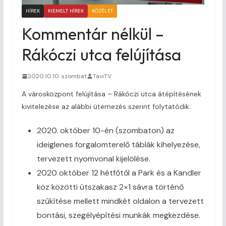
HÍREK
KIEMELT HÍREK
KÖZÉLET
Kommentár nélkül –
Rákóczi utca felújítása
2020.10.10. szombat
TaviTV
A városközpont felújítása – Rákóczi utca átépítésének
kivitelezése az alábbi ütemezés szerint folytatódik:
2020. október 10-én (szombaton) az
ideiglenes forgalomterelő táblák kihelyezése,
tervezett nyomvonal kijelölése.
2020 október 12 hétfőtől a Park és a Kandler
köz közötti útszakasz 2×1 sávra történő
szűkítése mellett mindkét oldalon a tervezett
bontási, szegélyépítési munkák megkezdése.