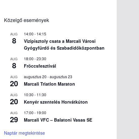
Közelgő események
14:00
-
14:15
AUG
8
Vizipisztoly csata a Marcali Városi
Gyógyfürdő és Szabadidőközpontban
18:00
-
23:30
AUG
8
Fröccsfesztivál
augusztus 20
-
augusztus 23
AUG
20
Marcali Triatlon Maraton
10:30
-
11:30
AUG
20
Kenyér szentelés Horvátkúton
17:00
-
19:00
AUG
29
Marcali VFC – Balatoni Vasas SE
Naptár megtekintése