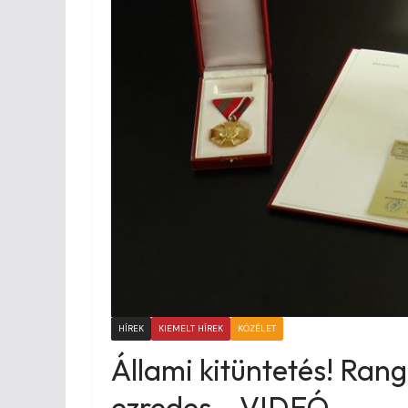
HÍREK
KIEMELT HÍREK
KÖZÉLET
Állami kitüntetés! Rang
ezredes – VIDEÓ