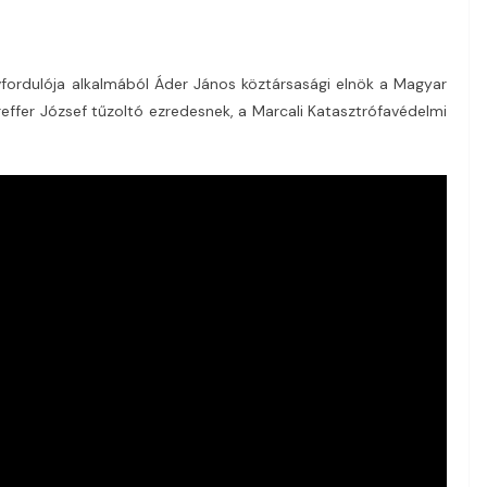
ordulója alkalmából Áder János köztársasági elnök a Magyar
ffer József tűzoltó ezredesnek, a Marcali Katasztrófavédelmi