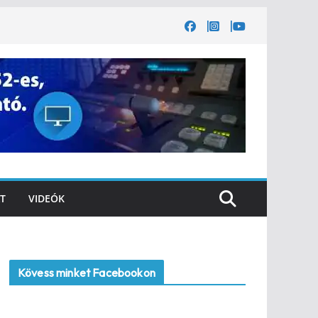
T
VIDEÓK
Kövess minket Facebookon