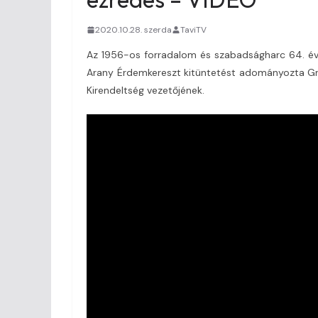
2020.10.28. szerda
TaviTV
Az 1956-os forradalom és szabadságharc 64. évf
Arany Érdemkereszt kitüntetést adományozta Gre
Kirendeltség vezetőjének.