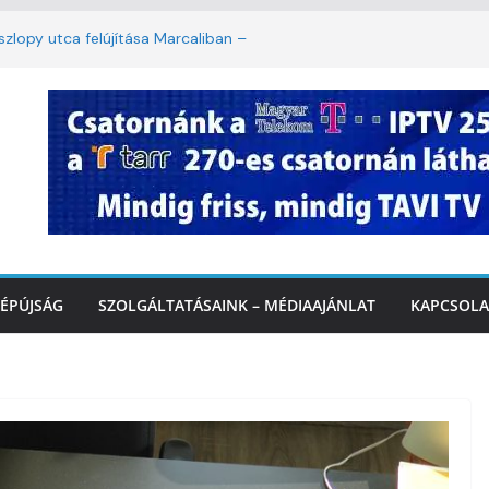
lopy utca felújítása Marcaliban –
mbattól másodfokú lesz a hőségriasztás
ban: lakossági felháborodást váltott ki a
azás Marcaliban – VIDEÓ
 Balatonnál – az első félidő végén
rcalinál
ÉPÚJSÁG
SZOLGÁLTATÁSAINK – MÉDIAAJÁNLAT
KAPCSOLA