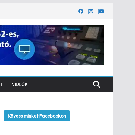
T
VIDEÓK
Kövess minket Facebookon