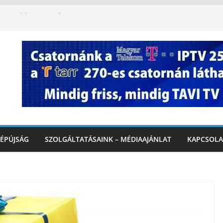
oszlopy utca felújítása Marcaliban –
szombattól másodfokú lesz a hőségriasztás
ulában: lakossági felháborodást váltott ki a
llyazás Marcaliban – VIDEÓ
k a Balatonnál – az első félidő végén
Marcalinál
ÉPÚJSÁG
SZOLGÁLTATÁSAINK – MÉDIAAJÁNLAT
KAPCSOLA