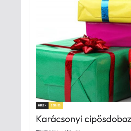
HÍREK
SZINES
Karácsonyi cipősdoboz