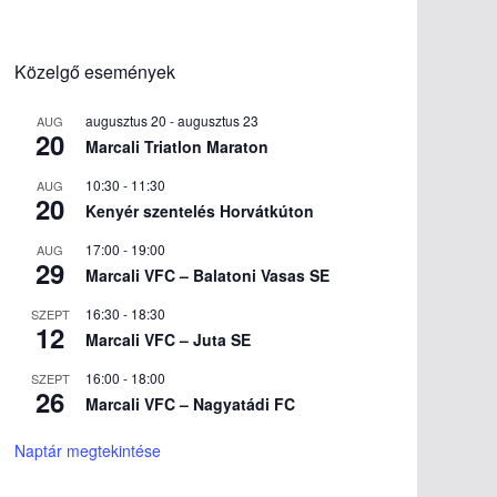
Közelgő események
augusztus 20
-
augusztus 23
AUG
20
Marcali Triatlon Maraton
10:30
-
11:30
AUG
20
Kenyér szentelés Horvátkúton
17:00
-
19:00
AUG
29
Marcali VFC – Balatoni Vasas SE
16:30
-
18:30
SZEPT
12
Marcali VFC – Juta SE
16:00
-
18:00
SZEPT
26
Marcali VFC – Nagyatádi FC
Naptár megtekintése