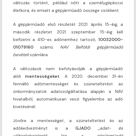
változás történt, például nőtt a személygépkocsi
életkora, és emiatt a gépjárműadó összege csökkent.
A gépjárműadó első részletét 2021. április 15-éig, a
második részletet 2021. szeptember 15-éig kell
befizetni a 410-es adónemhez tartozó,
10032000-
01079160
számú
NAV Belföldi gépjárműadó
bevételi
számlára.
A változások nem befolyásolják a gépjárműadó
alóli
mentességeket
. A 2020. december 31-én
fennálló adómentességet és szüneteltetést az
önkormányzatok adatszolgáltatása alapján a NAV
hivatalból, automatikusan veszi figyelembe az adó
kivetésénél.
Jövőre a mentességet, a szüneteltetést és az
adókedvezményt is a
GJADO
„adat- és
változásbejelentő lap a gépjárműadó