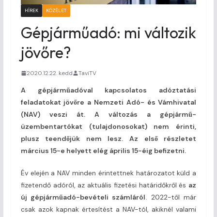
HÍREK
KÖZÉLET
Gépjárműadó: mi változik
jövőre?
2020.12.22. kedd
TaviTV
A gépjárműadóval kapcsolatos adóztatási
feladatokat jövőre a Nemzeti Adó- és Vámhivatal
(NAV) veszi át. A változás a gépjármű-
üzembentartókat (tulajdonosokat) nem érinti,
plusz teendőjük nem lesz. Az első részletet
március 15-e helyett elég április 15-éig befizetni.
Év elején a NAV minden érintettnek határozatot küld a
fizetendő adóról, az aktuális fizetési határidőkről és
az
új gépjárműadó-bevételi számláról
. 2022-től már
csak azok kapnak értesítést a NAV-tól, akiknél valami