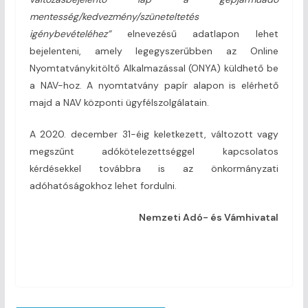
mentesség/kedvezmény/szüneteltetés
igénybevételéhez”
elnevezésű adatlapon lehet
bejelenteni, amely legegyszerűbben az Online
Nyomtatványkitöltő Alkalmazással (ONYA) küldhető be
a NAV-hoz. A nyomtatvány papír alapon is elérhető
majd a NAV központi ügyfélszolgálatain.
A 2020. december 31-éig keletkezett, változott vagy
megszűnt adókötelezettséggel kapcsolatos
kérdésekkel továbbra is az önkormányzati
adóhatóságokhoz lehet fordulni.
Nemzeti Adó- és Vámhivatal