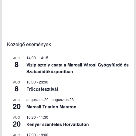
Közelgő események
14:00
-
14:15
AUG
8
Vizipisztoly csata a Marcali Városi Gyógyfürdő és
Szabadidőközpontban
18:00
-
23:30
AUG
8
Fröccsfesztivál
augusztus 20
-
augusztus 23
AUG
20
Marcali Triatlon Maraton
10:30
-
11:30
AUG
20
Kenyér szentelés Horvátkúton
17:00
-
19:00
AUG