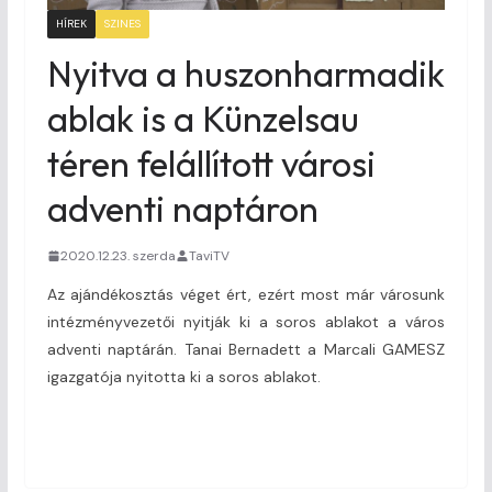
HÍREK
SZINES
Nyitva a huszonharmadik
ablak is a Künzelsau
téren felállított városi
adventi naptáron
2020.12.23. szerda
TaviTV
Az ajándékosztás véget ért, ezért most már városunk
intézményvezetői nyitják ki a soros ablakot a város
adventi naptárán. Tanai Bernadett a Marcali GAMESZ
igazgatója nyitotta ki a soros ablakot.