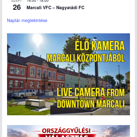
16:00
-
18:00
SZEPT
26
Marcali VFC – Nagyatádi FC
Naptár megtekintése