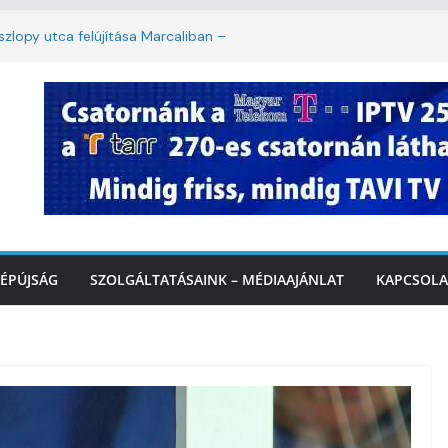
lopy utca felújítása Marcaliban –
mbattól másodfokú lesz a hőségriasztás
ban: lakossági felháborodást váltott ki a
azás Marcaliban – VIDEÓ
 Balatonnál – az első félidő végén
rcalinál
ÉPÚJSÁG
SZOLGÁLTATÁSAINK – MÉDIAAJÁNLAT
KAPCSOLA