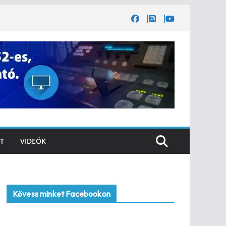
T
VIDEÓK
Kövess minket Facebookon