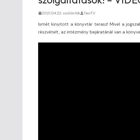
2021.04.22. csütörtök
TaviTV
Ismét kinyitott a könyvtár terasz! Mivel a jogs
részvételt, az intézmény bejáratánál van a könyve