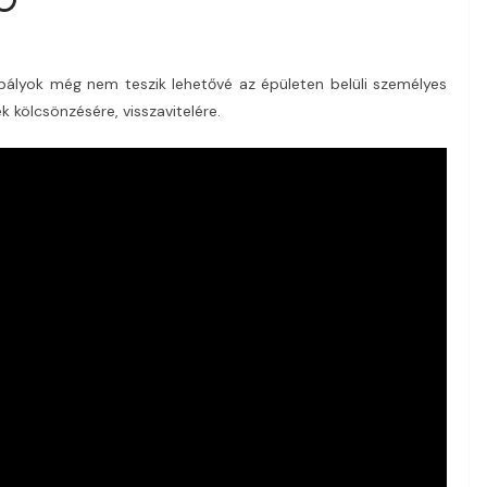
zabályok még nem teszik lehetővé az épületen belüli személyes
k kölcsönzésére, visszavitelére.