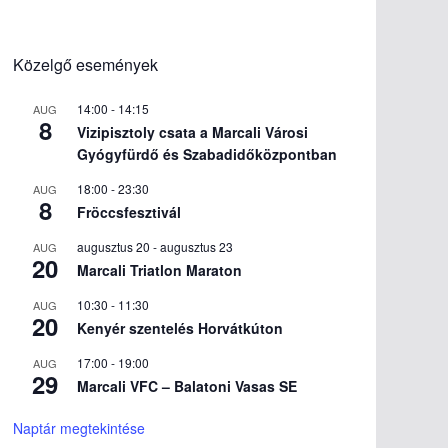
Közelgő események
14:00
-
14:15
AUG
8
Vizipisztoly csata a Marcali Városi
Gyógyfürdő és Szabadidőközpontban
18:00
-
23:30
AUG
8
Fröccsfesztivál
augusztus 20
-
augusztus 23
AUG
20
Marcali Triatlon Maraton
10:30
-
11:30
AUG
20
Kenyér szentelés Horvátkúton
17:00
-
19:00
AUG
29
Marcali VFC – Balatoni Vasas SE
Naptár megtekintése