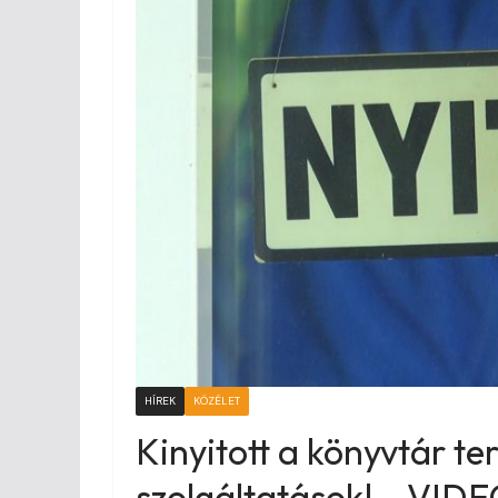
HÍREK
KÖZÉLET
Kinyitott a könyvtár te
szolgáltatások! – VID