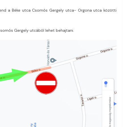
mi rend a Béke utca Csomós Gergely utca- Orgona utca közötti
 Csomós Gergely utcából lehet behajtani.