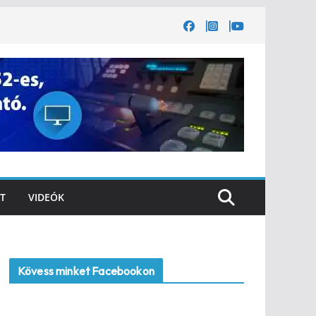
T
VIDEÓK
Kövess minket Facebookon