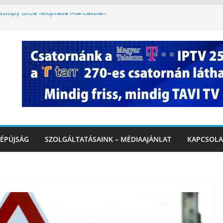
lopy utca felújítása Marcaliban –
mbattól másodfokú lesz a hőségriasztás
ban: lakossági felháborodást váltott ki a
azás Marcaliban – VIDEÓ
 Balatonnál – az első félidő végén
rcalinál
ÉPÚJSÁG
SZOLGÁLTATÁSAINK – MÉDIAAJÁNLAT
KAPCSOLA