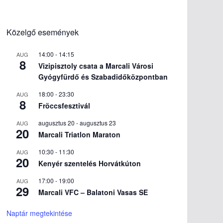
Közelgő események
14:00
-
14:15
AUG
8
Vizipisztoly csata a Marcali Városi
Gyógyfürdő és Szabadidőközpontban
18:00
-
23:30
AUG
8
Fröccsfesztivál
augusztus 20
-
augusztus 23
AUG
20
Marcali Triatlon Maraton
10:30
-
11:30
AUG
20
Kenyér szentelés Horvátkúton
17:00
-
19:00
AUG
29
Marcali VFC – Balatoni Vasas SE
Naptár megtekintése