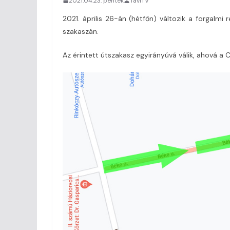
2021.04.23. péntek
TaviTV
2021. április 26-án (hétfőn) változik a forgal
szakaszán.
Az érintett útszakasz egyirányúvá válik, ahová a