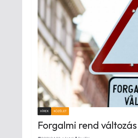
HÍREK
KÖZÉLET
Forgalmi rend változá