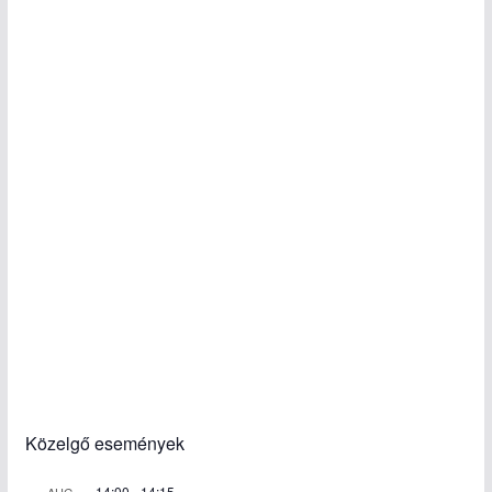
Közelgő események
14:00
-
14:15
AUG