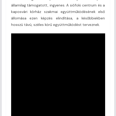
államilag támogatott, ingyenes. A siófoki centrum és a
kaposvári kórház szakmai együttműködésének első
állomása ezen képzés elindítása, a későbbiekben
hosszú távú, széles körű együttműködést terveznek.