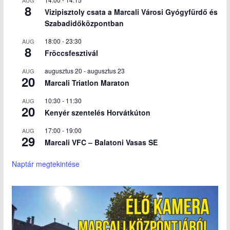
8
Vizipisztoly csata a Marcali Városi Gyógyfürdő és
Szabadidőközpontban
18:00
-
23:30
AUG
8
Fröccsfesztivál
augusztus 20
-
augusztus 23
AUG
20
Marcali Triatlon Maraton
10:30
-
11:30
AUG
20
Kenyér szentelés Horvátkúton
17:00
-
19:00
AUG
29
Marcali VFC – Balatoni Vasas SE
Naptár megtekintése