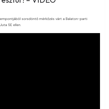
zempontjából sorsdöntő mérkőzés várt a Balaton-parti
Juta SE ellen.