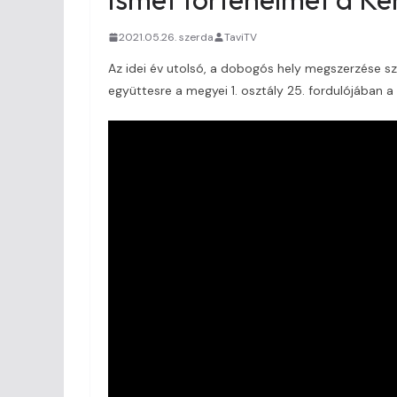
2021.05.26. szerda
TaviTV
Az idei év utolsó, a dobogós hely megszerzése s
együttesre a megyei 1. osztály 25. fordulójában a 