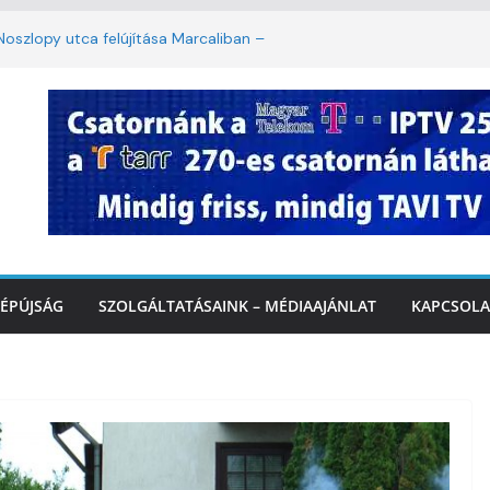
oszlopy utca felújítása Marcaliban –
szombattól másodfokú lesz a hőségriasztás
ulában: lakossági felháborodást váltott ki a
llyazás Marcaliban – VIDEÓ
 a Balatonnál – az első félidő végén
Marcalinál
ÉPÚJSÁG
SZOLGÁLTATÁSAINK – MÉDIAAJÁNLAT
KAPCSOLA