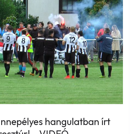
nnepélyes hangulatban írt
resztúr! – VIDEÓ