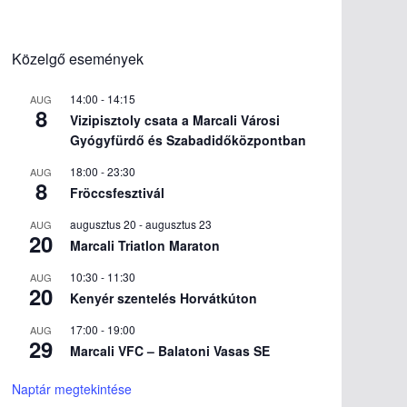
Közelgő események
14:00
-
14:15
AUG
8
Vizipisztoly csata a Marcali Városi
Gyógyfürdő és Szabadidőközpontban
18:00
-
23:30
AUG
8
Fröccsfesztivál
augusztus 20
-
augusztus 23
AUG
20
Marcali Triatlon Maraton
10:30
-
11:30
AUG
20
Kenyér szentelés Horvátkúton
17:00
-
19:00
AUG
29
Marcali VFC – Balatoni Vasas SE
Naptár megtekintése