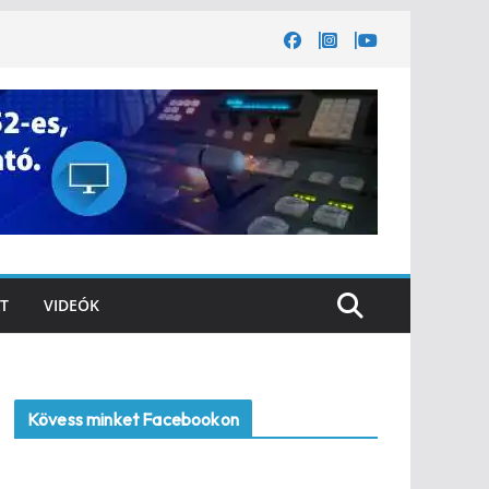
T
VIDEÓK
Kövess minket Facebookon