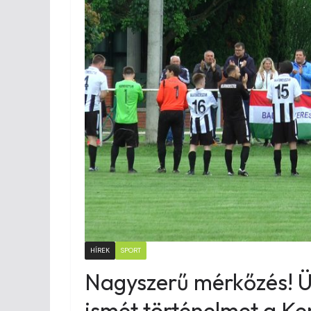
HÍREK
SPORT
Nagyszerű mérkőzés! Ü
ismét történelmet a Ke