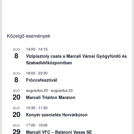
Közelgő események
14:00
-
14:15
AUG
8
Vizipisztoly csata a Marcali Városi Gyógyfürdő és
Szabadidőközpontban
18:00
-
23:30
AUG
8
Fröccsfesztivál
augusztus 20
-
augusztus 23
AUG
20
Marcali Triatlon Maraton
10:30
-
11:30
AUG
20
Kenyér szentelés Horvátkúton
17:00
-
19:00
AUG
29
Marcali VFC – Balatoni Vasas SE