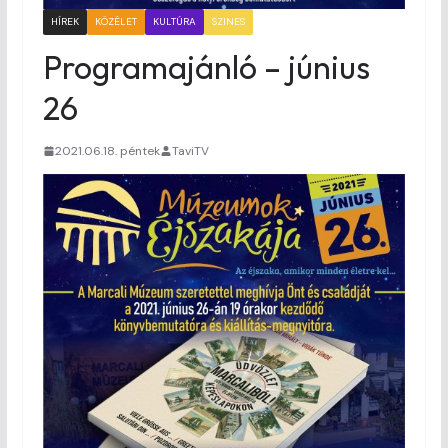
HÍREK
KÖZÉLET
KULTÚRA
SZINES
Programajánló – június
26
2021.06.18. péntek
TaviTV