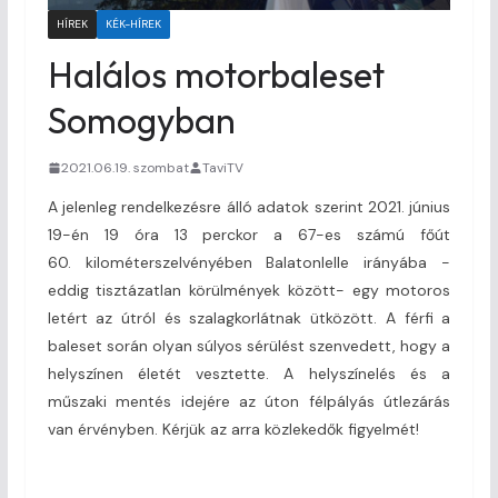
HÍREK
KÉK-HÍREK
Halálos motorbaleset
Somogyban
2021.06.19. szombat
TaviTV
A jelenleg rendelkezésre álló adatok szerint 2021. június
19-én 19 óra 13 perckor a 67-es számú főút
60. kilométerszelvényében Balatonlelle irányába -
eddig tisztázatlan körülmények között- egy motoros
letért az útról és szalagkorlátnak ütközött. A férfi a
baleset során olyan súlyos sérülést szenvedett, hogy a
helyszínen életét vesztette. A helyszínelés és a
műszaki mentés idejére az úton félpályás útlezárás
van érvényben. Kérjük az arra közlekedők figyelmét!