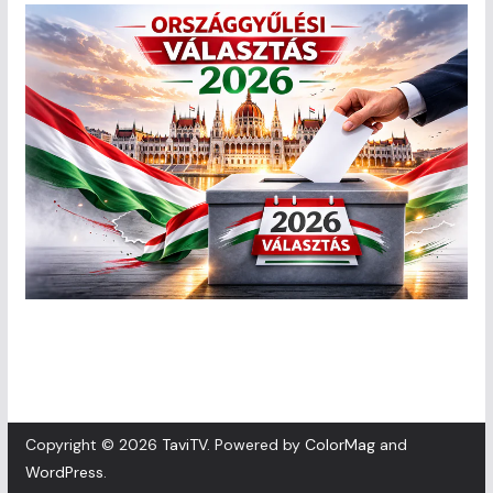
Copyright © 2026
TaviTV
. Powered by
ColorMag
and
WordPress
.