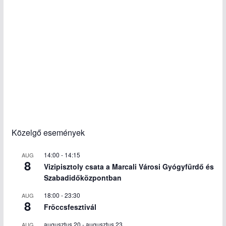
Közelgő események
14:00
-
14:15
AUG
8
Vizipisztoly csata a Marcali Városi Gyógyfürdő és
Szabadidőközpontban
18:00
-
23:30
AUG
8
Fröccsfesztivál
augusztus 20
-
augusztus 23
AUG