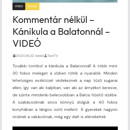
HÍREK
SZINES
Kommentár nélkül –
Kánikula a Balatonnál –
VIDEÓ
2021.06.22. kedd
TaviTV
Tovább tombol a kánikula a Balatonnál! A több mint
30 fokos meleget a vízben töltik a nyaralók. Minden
lehetséges eszközzel védekeznek a nap tűző sugarai
ellen, így van aki kalpban, van aki az árnyékot keresve,
de szinte mindenki belecsobban a Balcsi hűsítő vízébe.
A szakácsoknak sincs könnyű dolguk a 40 fokos
konyhában a lángos sütő mellett. A gyerekek nagyon
örülnek a vakációnak, még egy dalt is elénekeltek