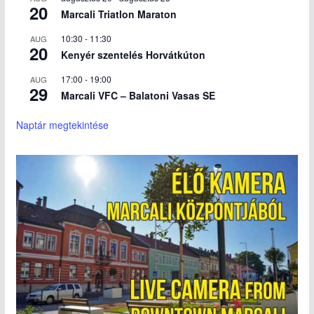
20
Marcali Triatlon Maraton
10:30
-
11:30
AUG
20
Kenyér szentelés Horvátkúton
17:00
-
19:00
AUG
29
Marcali VFC – Balatoni Vasas SE
Naptár megtekintése