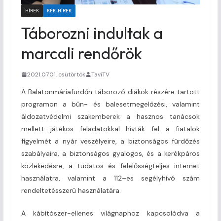
HÍREK
KÉK-HÍREK
Táborozni indultak a
marcali rendőrök
2021.07.01. csütörtök
TaviTV
A Balatonmáriafürdőn táborozó diákok részére tartott
programon a bűn- és balesetmegelőzési, valamint
áldozatvédelmi szakemberek a hasznos tanácsok
mellett játékos feladatokkal hívták fel a fiatalok
figyelmét a nyár veszélyeire, a biztonságos fürdőzés
szabályaira, a biztonságos gyalogos, és a kerékpáros
közlekedésre, a tudatos és felelősségteljes internet
használatra, valamint a 112–es segélyhívó szám
rendeltetésszerű használatára.
A kábítószer-ellenes világnaphoz kapcsolódva a