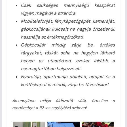
Csak szükséges mennyiségű készpénzt
vigyen magával a strandra.
Mobiltelefonját, fényképezőgépét, kameráját,
gépkocsijának kulcsait ne hagyja őrizetlenül,
használja az értékmegőrzőket!
Gépkocsiját mindig zárja be, értékes
tárgyakat, táskát soha ne hagyjon látható
helyen az utastérben, ezeket inkább a
csomagtartóban helyezze el!
Nyaralója, apartmanja ablakait, ajtajait és a
kerítéskaput is mindig zárja be távozáskor!
Amennyiben mégis áldozattá válik, értesítse a
rendőrséget a 112-es segélyhívó számon!