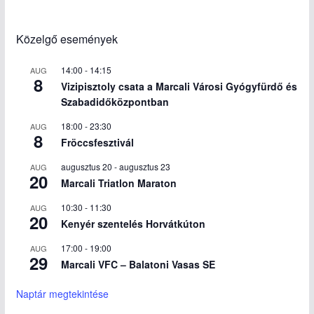
Közelgő események
14:00
-
14:15
AUG
8
Vizipisztoly csata a Marcali Városi Gyógyfürdő és
Szabadidőközpontban
18:00
-
23:30
AUG
8
Fröccsfesztivál
augusztus 20
-
augusztus 23
AUG
20
Marcali Triatlon Maraton
10:30
-
11:30
AUG
20
Kenyér szentelés Horvátkúton
17:00
-
19:00
AUG
29
Marcali VFC – Balatoni Vasas SE
Naptár megtekintése