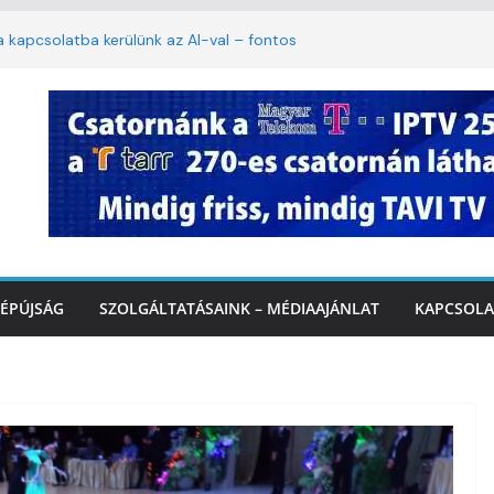
ha kapcsolatba kerülünk az AI-val – fontos
iztonságos közlekedésért, elektromos
étvégi felfrissülés: jövő héten újra berobban
stai szolgáltatásnyújtás a hőségriadó alatt
 Marcali Városi Gyógyfürdő és
ntban
ÉPÚJSÁG
SZOLGÁLTATÁSAINK – MÉDIAAJÁNLAT
KAPCSOLA