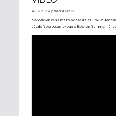
2021.07.23. péntek
TaviTV
Marcaliban kerül megrendezésre az Eraklin Tánck
László Sportcsarnokban a Balaton Summer Táncv