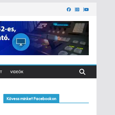
T
VIDEÓK
Kövess minket Facebookon