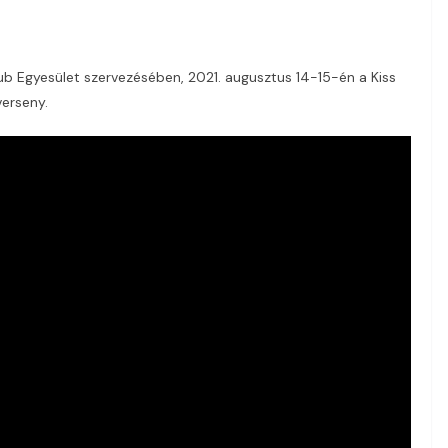
lub Egyesület szervezésében,
2021. augusztus 14-
15-én a Kiss
erseny.