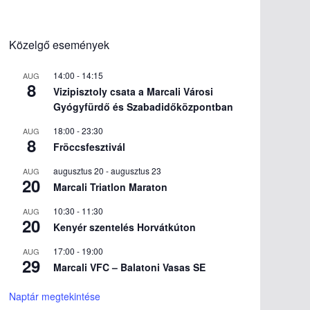
Közelgő események
14:00
-
14:15
AUG
8
Vizipisztoly csata a Marcali Városi
Gyógyfürdő és Szabadidőközpontban
18:00
-
23:30
AUG
8
Fröccsfesztivál
augusztus 20
-
augusztus 23
AUG
20
Marcali Triatlon Maraton
10:30
-
11:30
AUG
20
Kenyér szentelés Horvátkúton
17:00
-
19:00
AUG
29
Marcali VFC – Balatoni Vasas SE
Naptár megtekintése