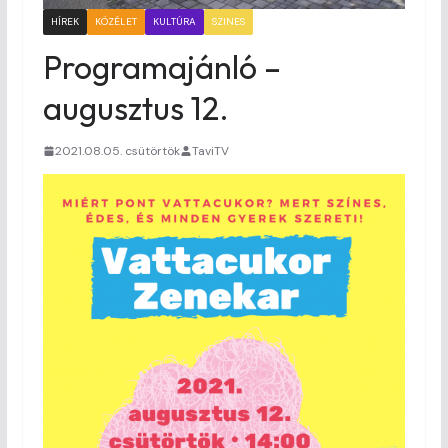
HÍREK
KÖZÉLET
KULTÚRA
SZINES
Programajánló –
augusztus 12.
2021.08.05. csütörtök
TaviTV