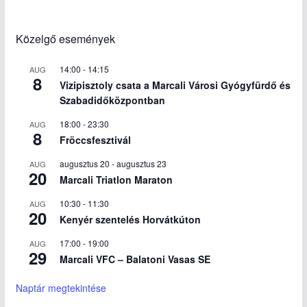
Közelgő események
14:00
-
14:15
AUG
8
Vizipisztoly csata a Marcali Városi Gyógyfürdő és
Szabadidőközpontban
18:00
-
23:30
AUG
8
Fröccsfesztivál
augusztus 20
-
augusztus 23
AUG
20
Marcali Triatlon Maraton
10:30
-
11:30
AUG
20
Kenyér szentelés Horvátkúton
17:00
-
19:00
AUG
29
Marcali VFC – Balatoni Vasas SE
Naptár megtekintése