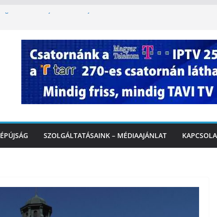
égi felfrissülés: jövő héten újra berobban
korlátozás a Rákóczi utcában a hétvégi
t
3. kerület TVE csapatát fogadta a
Ó
te a tűzoltók dolgát Marcalinál
onságos közlekedésért, elektromos
ÉPÚJSÁG
SZOLGÁLTATÁSAINK – MÉDIAAJÁNLAT
KAPCSOLA