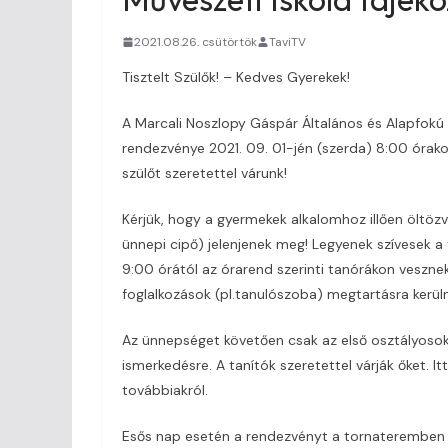
2021.08.26. csütörtök
TaviTV
Tisztelt Szülők! – Kedves Gyerekek!
A Marcali Noszlopy Gáspár Általános és Alapfokú 
rendezvénye 2021. 09. 01-jén (szerda) 8:00 órakor
szülőt szeretettel várunk!
Kérjük, hogy a gyermekek alkalomhoz illően öltözv
ünnepi cipő) jelenjenek meg! Legyenek szívesek a 
9:00 órától az órarend szerinti tanórákon vesznek
foglalkozások (pl.tanulószoba) megtartásra kerül
Az ünnepséget követően csak az első osztályosok
ismerkedésre. A tanítók szeretettel várják őket. I
továbbiakról.
Esős nap esetén a rendezvényt a tornateremben ta