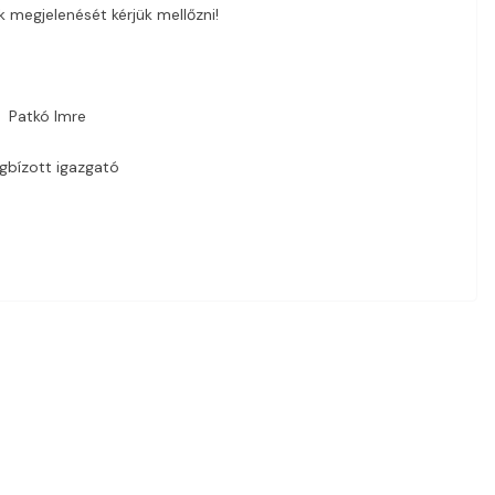
k megjelenését kérjük mellőzni!
Patkó Imre
bízott igazgató