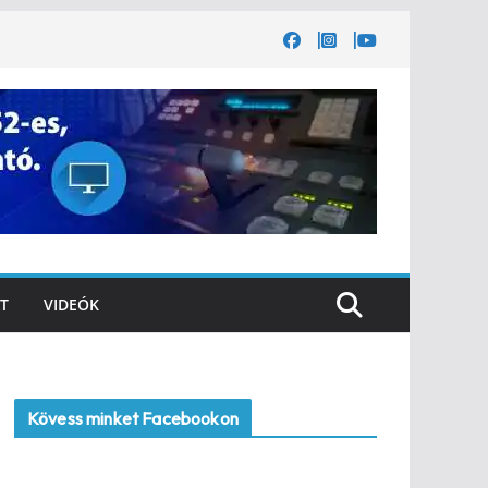
T
VIDEÓK
Kövess minket Facebookon