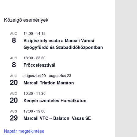
Közelgő események
14:00
-
14:15
AUG
8
Vizipisztoly csata a Marcali Városi
Gyógyfürdő és Szabadidőközpontban
18:00
-
23:30
AUG
8
Fröccsfesztivál
augusztus 20
-
augusztus 23
AUG
20
Marcali Triatlon Maraton
10:30
-
11:30
AUG
20
Kenyér szentelés Horvátkúton
17:00
-
19:00
AUG
29
Marcali VFC – Balatoni Vasas SE
Naptár megtekintése