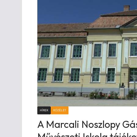
HÍREK
KÖZÉLET
A Marcali Noszlopy Gá
Művészeti Iskola tájéko