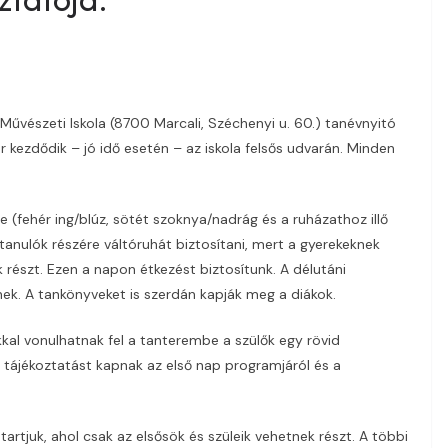
Művészeti Iskola (8700 Marcali, Széchenyi u. 60.) tanévnyitó
 kezdődik – jó idő esetén – az iskola felsős udvarán. Minden
e (fehér ing/blúz, sötét szoknya/nadrág és a ruházathoz illő
tanulók részére váltóruhát biztosítani, mert a gyerekeknek
 részt. Ezen a napon étkezést biztosítunk. A délutáni
nek. A tankönyveket is szerdán kapják meg a diákok.
kal vonulhatnak fel a tanterembe a szülők egy rövid
tt tájékoztatást kapnak az első nap programjáról és a
rtjuk, ahol csak az elsősök és szüleik vehetnek részt. A többi