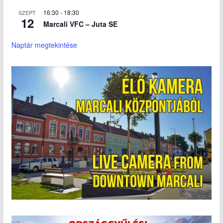
16:30
-
18:30
SZEPT
12
Marcali VFC – Juta SE
Naptár megtekintése