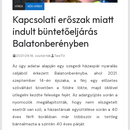
HÍREK
KÉK-HÍREK
Kapcsolati erőszak miatt
indult büntetőeljárás
Balatonberényben
2021.09.16. csütörtök
TaviTV
Az ügy adatai alapján egy szegedi házaspár nyaralás
céljából érkezett Balatonberénybe, ahol 2021.
szeptember 14-én éjszaka, a férj egy előzetes
szóváltást követően a földre lökte, majd öklével
ütlegelni kezdte felesége fejét. Az adatgyűjtés során a
nyomozók megállapították, hogy nem elszigetelt
esetről van szó, a házastársak együttélése során a 40
éves férfi korábban már többször is tettleg
bántalmazta a szintén 40 éves párját.