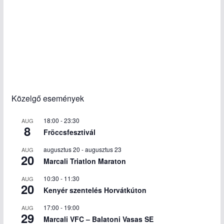
Közelgő események
18:00
-
23:30
AUG
8
Fröccsfesztivál
augusztus 20
-
augusztus 23
AUG
20
Marcali Triatlon Maraton
10:30
-
11:30
AUG
20
Kenyér szentelés Horvátkúton
17:00
-
19:00
AUG
29
Marcali VFC – Balatoni Vasas SE