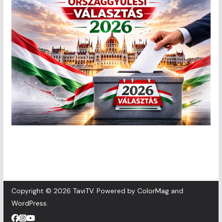
Copyright © 2026
TaviTV
. Powered by
ColorMag
and
WordPress
.