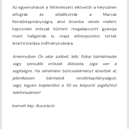
Az egyenruhások a feltételezett elkövetőt a helyszínen
elfogták és előállították a Marcali
Rendőrkapitányságra, ahol őrizetbe vétele mellett
kapcsolati erőszak bűntett megalapozott gyanúja
miatt hallgatták ki, majd előterjesztést tettek
letartóztatása indítványozására.
Amennyiben Ön akár szóbeli, lelki, fizikai bántalmazás
vagy szexuális erőszak áldozata, joga van a
segítségre. Ha sérelmére bűncselekményt követtek el,
jelentkezzen bármelyik rendőrkapitányságon,
vagy tegyen bejelentést a 112-es központi segélyhívó
telefonszámon!
kiemelt kép: illusztáció