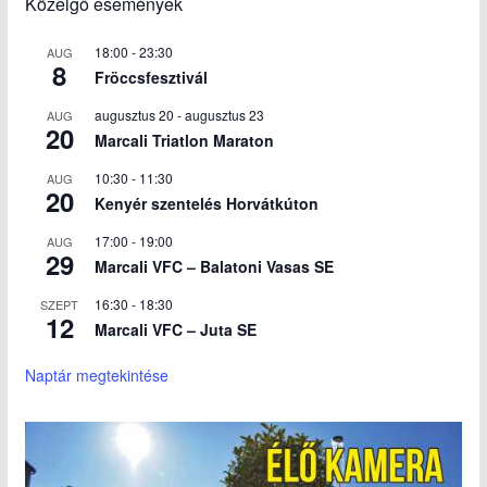
Közelgő események
18:00
-
23:30
AUG
8
Fröccsfesztivál
augusztus 20
-
augusztus 23
AUG
20
Marcali Triatlon Maraton
10:30
-
11:30
AUG
20
Kenyér szentelés Horvátkúton
17:00
-
19:00
AUG
29
Marcali VFC – Balatoni Vasas SE
16:30
-
18:30
SZEPT
12
Marcali VFC – Juta SE
Naptár megtekintése