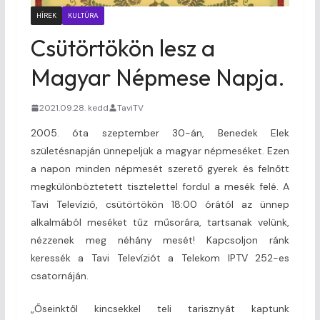
HÍREK
KULTÚRA
Csütörtökön lesz a
Magyar Népmese Napja.
2021.09.28. kedd
TaviTV
2005. óta szeptember 30-án, Benedek Elek
születésnapján ünnepeljük a magyar népmeséket. Ezen
a napon minden népmesét szerető gyerek és felnőtt
megkülönböztetett tisztelettel fordul a mesék felé. A
Tavi Televízió, csütörtökön 18:00 órától az ünnep
alkalmából meséket tűz műsorára, tartsanak velünk,
nézzenek meg néhány mesét! Kapcsoljon ránk
keressék a Tavi Televíziót a Telekom IPTV 252-es
csatornáján.
„Őseinktől kincsekkel teli tarisznyát kaptunk