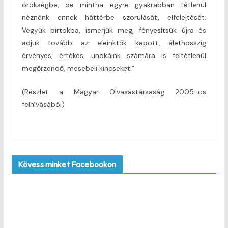
örökségbe, de mintha egyre gyakrabban tétlenül
néznénk ennek háttérbe szorulását, elfelejtését.
Vegyük birtokba, ismerjük meg, fényesítsük újra és
adjuk tovább az eleinktők kapott, élethosszig
érvényes, értékes, unokáink számára is feltétlenül
megőrzendő, mesebeli kincseket!”
(Részlet a Magyar Olvasástársaság 2005-ös
felhívásából)
Kövess minket Facebookon