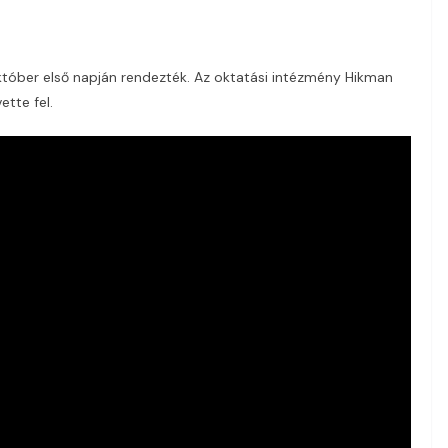
tóber első napján rendezték. Az oktatási intézmény Hikman
ette fel.