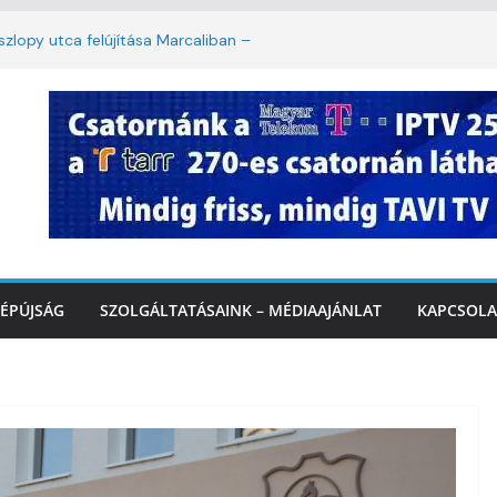
lopy utca felújítása Marcaliban –
mbattól másodfokú lesz a hőségriasztás
ban: lakossági felháborodást váltott ki a
azás Marcaliban – VIDEÓ
 Balatonnál – az első félidő végén
rcalinál
ÉPÚJSÁG
SZOLGÁLTATÁSAINK – MÉDIAAJÁNLAT
KAPCSOLA