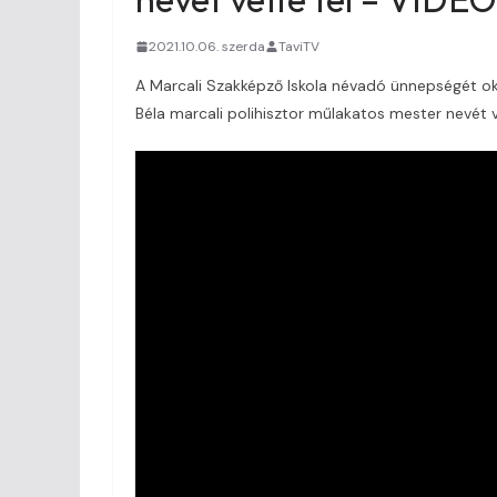
2021.10.06. szerda
TaviTV
A Marcali Szakképző Iskola névadó ünnepségét ok
Béla marcali polihisztor műlakatos mester nevét v