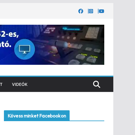
T
VIDEÓK
Kövess minket Facebookon