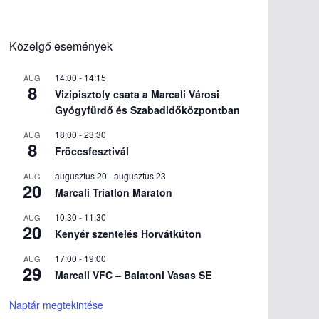
Közelgő események
14:00
-
14:15
AUG
8
Vizipisztoly csata a Marcali Városi
Gyógyfürdő és Szabadidőközpontban
18:00
-
23:30
AUG
8
Fröccsfesztivál
augusztus 20
-
augusztus 23
AUG
20
Marcali Triatlon Maraton
10:30
-
11:30
AUG
20
Kenyér szentelés Horvátkúton
17:00
-
19:00
AUG
29
Marcali VFC – Balatoni Vasas SE
Naptár megtekintése