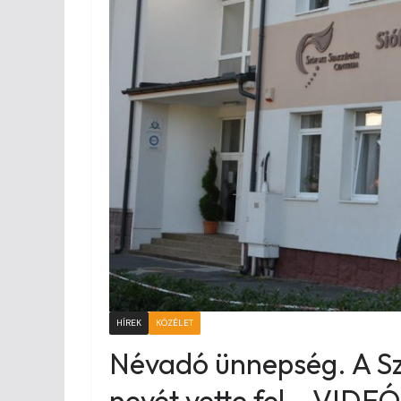
HÍREK
KÖZÉLET
Névadó ünnepség. A Sz
nevét vette fel – VIDEÓ