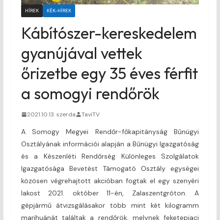
HÍREK
KÉK-HÍREK
Kábítószer-kereskedelem
gyanújával vettek
őrizetbe egy 35 éves férfit
a somogyi rendőrök
2021.10.13. szerda
TaviTV
A Somogy Megyei Rendőr-főkapitányság Bűnügyi
Osztályának információi alapján a Bűnügyi Igazgatóság
és a Készenléti Rendőrség Különleges Szolgálatok
Igazgatósága Bevetést Támogató Osztály egységei
közösen végrehajtott akcióban fogtak el egy szenyéri
lakost 2021. október 11-én, Zalaszentgróton. A
gépjármű átvizsgálásakor több mint két kilogramm
marihuánát találtak a rendőrök, melynek feketepiaci