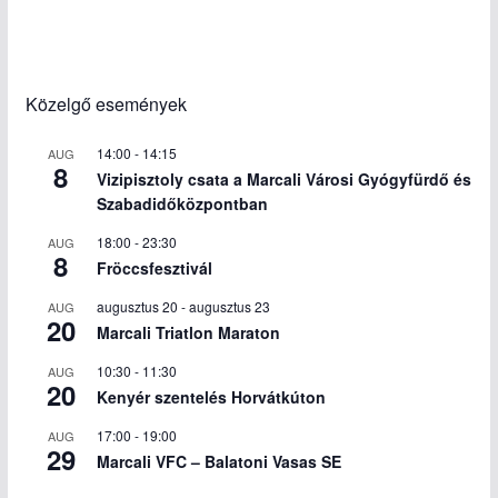
Közelgő események
14:00
-
14:15
AUG
8
Vizipisztoly csata a Marcali Városi Gyógyfürdő és
Szabadidőközpontban
18:00
-
23:30
AUG
8
Fröccsfesztivál
augusztus 20
-
augusztus 23
AUG
20
Marcali Triatlon Maraton
10:30
-
11:30
AUG
20
Kenyér szentelés Horvátkúton
17:00
-
19:00
AUG
29
Marcali VFC – Balatoni Vasas SE