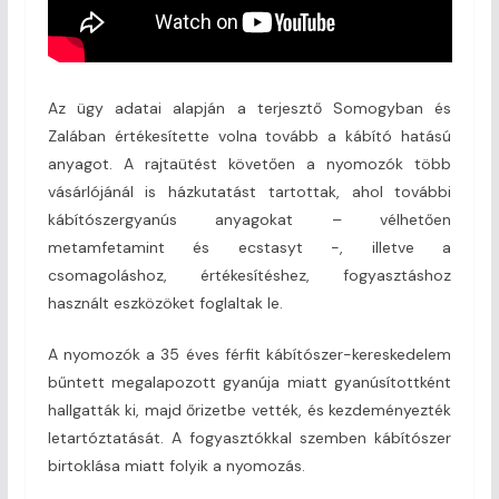
Az ügy adatai alapján a terjesztő Somogyban és
Zalában értékesítette volna tovább a kábító hatású
anyagot. A rajtaütést követően a nyomozók több
vásárlójánál is házkutatást tartottak, ahol további
kábítószergyanús anyagokat – vélhetően
metamfetamint és ecstasyt -, illetve a
csomagoláshoz, értékesítéshez, fogyasztáshoz
használt eszközöket foglaltak le.
A nyomozók a 35 éves férfit kábítószer-kereskedelem
bűntett megalapozott gyanúja miatt gyanúsítottként
hallgatták ki, majd őrizetbe vették, és kezdeményezték
letartóztatását. A fogyasztókkal szemben kábítószer
birtoklása miatt folyik a nyomozás.