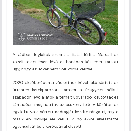
A vádban foglaltak szerint a fiatal férfi a Marcalihoz
közeli településen lévő otthonában két ebet tartott
úgy, hogy az udvar nem volt körbe kerítve.
2020 októberében a vádlotthoz közel lakó sértett az
úttesten kerékpározott, amikor a felügyelet nélkül,
szabadon lévő állatok a terhelt udvarából kifutottak és
támadóan megindultak az asszony felé. A közúton az
egyik kutya a sértett nadrágját kezdte rángatni, míg a
másik eb biciklije elé került. A nő ekkor elvesztette
egyensúlyát és a kerékpárral elesett.