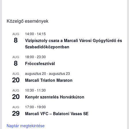
Közelgő események
14:00
-
14:15
AUG
8
Vizipisztoly csata a Marcali Városi Gyógyfürdő és
Szabadidőközpontban
18:00
-
23:30
AUG
8
Fröccsfesztivál
augusztus 20
-
augusztus 23
AUG
20
Marcali Triatlon Maraton
10:30
-
11:30
AUG
20
Kenyér szentelés Horvátkúton
17:00
-
19:00
AUG
29
Marcali VFC – Balatoni Vasas SE
Naptár megtekintése