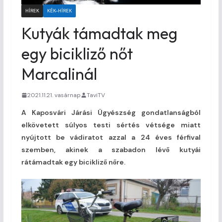
HÍREK
KÉK-HÍREK
Kutyák támadtak meg
egy bicikliző nőt
Marcalinál
2021.11.21. vasárnap
TaviTV
A Kaposvári Járási Ügyészség gondatlanságból
elkövetett súlyos testi sértés vétsége miatt
nyújtott be vádiratot azzal a 24 éves férfival
szemben, akinek a szabadon lévő kutyái
rátámadtak egy bicikliző nőre.