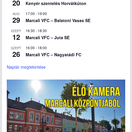
20
Kenyér szentelés Horvátkúton
17:00
-
19:00
AUG
29
Marcali VFC – Balatoni Vasas SE
16:30
-
18:30
SZEPT
12
Marcali VFC – Juta SE
16:00
-
18:00
SZEPT
26
Marcali VFC – Nagyatádi FC
Naptár megtekintése