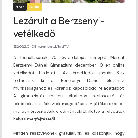
HÍREK
SZINES
Lezárult a Berzsenyi-
vetélkedő
2022.01.08. szombat
TaviTV
A fennállásának 70. évfordulóját ünneplő Marcali
Berzsenyi Dániel Gimnázium december 10-én online
vetélkedőt hirdetett. Az érdeklődők január 3-ig
tölthették ki a Berzsenyi Dániel életéhez,
munkásságához és korához kapcsolódó feladatlapot.
A gimnazisták mellett általános iskolásoktól és
felnőttektől is érkeztek megoldások. A játékosokat e-
mailben értesítettük eredményükről, illetve a feladatok
helyes megfejtéséről.
Minden résztvevőnek gratulálunk, és köszönjük, hogy