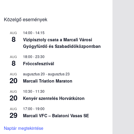
Közelgő események
14:00
-
14:15
AUG
8
Vizipisztoly csata a Marcali Városi
Gyógyfürdő és Szabadidőközpontban
18:00
-
23:30
AUG
8
Fröccsfesztivál
augusztus 20
-
augusztus 23
AUG
20
Marcali Triatlon Maraton
10:30
-
11:30
AUG
20
Kenyér szentelés Horvátkúton
17:00
-
19:00
AUG
29
Marcali VFC – Balatoni Vasas SE
Naptár megtekintése