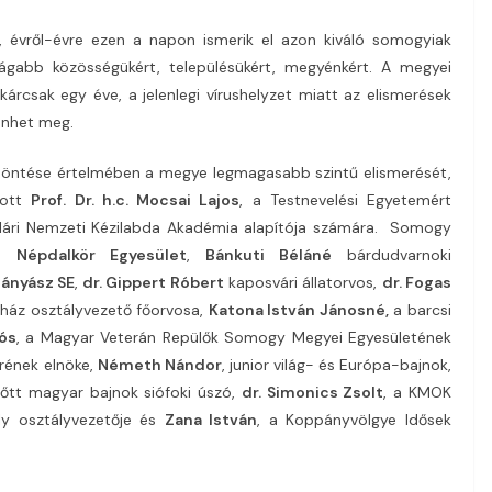
évről-évre ezen a napon ismerik el azon kiváló somogyiak
tágabb közösségükért, településükért, megyénkért. A megyei
árcsak egy éve, a jelenlegi vírushelyzet miatt az elismerések
énhet meg.
öntése értelmében a megye legmagasabb szintű elismerését,
zott
Prof. Dr. h.c. Mocsai Lajos
, a Testnevelési Egyetemért
glári Nemzeti Kézilabda Akadémia alapítója számára. Somogy
i Népdalkör Egyesület
,
Bánkuti Béláné
bárdudvarnoki
Bányász SE
,
dr. Gippert Róbert
kaposvári állatorvos,
dr. Fogas
ház osztályvezető főorvosa,
Katona István Jánosné,
a barcsi
ós
, a Magyar Veterán Repülők Somogy Megyei Egyesületének
rének elnöke,
Németh Nándor
, junior világ- és Európa-bajnok,
nőtt magyar bajnok siófoki úszó,
dr. Simonics Zsolt
, a KMOK
ály osztályvezetője és
Zana István
, a Koppányvölgye Idősek