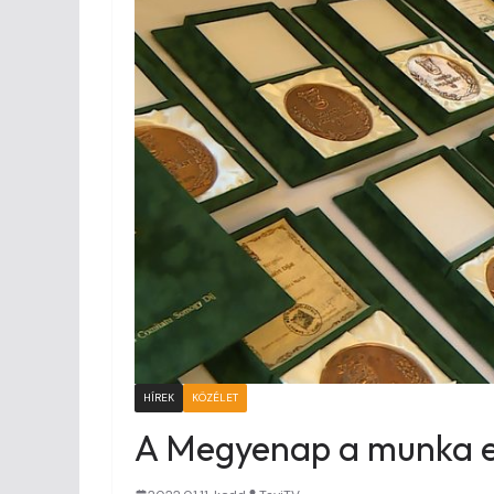
HÍREK
KÖZÉLET
A Megyenap a munka eli