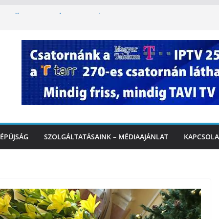
étvégi felfrissülés: jövő héten újra berobban
lomkorlátozás a Rákóczi utcában a hétvégi
miatt
. A 3. kerület TVE csapatát fogadta a
IDEÓ
tette a tűzoltók dolgát Marcalinál
iztonságos közlekedésért, elektromos
ÉPÚJSÁG
SZOLGÁLTATÁSAINK – MÉDIAAJÁNLAT
KAPCSOLA