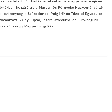
rozat született. A döntés értelmében a megye vonzerejének
értékben hozzájárult a
Marcali és Környéke Hagyományőrző
is tevékenység, a
Szőkedencsi Polgárőr és Tűzoltó Egyesület
ilvánított Zrínyi-újvár
, ezért számukra az Örökségünk –
zza a Somogy Megyei Közgyűlés.