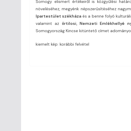
Somogy elismert értékeiről is közgyűlési hatá
növeléséhez, megyénk népszerűsítéséhez nagym
Ipartestület székháza
és a benne folyó kulturál
valamint az
őrtilosi, Nemzeti Emlékhellyé ny
Somogyország Kincse kitüntető címet adományo
kiemelt kép: korábbi felvétel