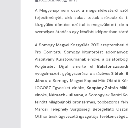
2022.01.11. kedd
TaviTV
A Megyenap nem csak a megemlékezésről szól, 
teljesítményét, akik sokat tettek szűkebb és 
közgyűlés döntése ezúttal is megszületett, de ak
személyes átadása egy későbbi időpontban tört
A Somogy Megyei Közgyűlés 2021 szeptemberi d
Pro Comitatu Somogy kitüntetést adományo
Alapítvány Kuratóriumának elnöke, a balatonbo
Polgáraiért Díjjal ismerte el
Balatonszabad
nyugalmazott gyógyszerész, a százéves
Siófoki 
János
, a Somogy Megyei Kaposi Mór Oktató Kór
LOGOSZ Egyesület elnöke,
Koppány Zoltán Mikl
elnöke,
Németh Julianna
, a Somogyiak Baráti Kö
felnőtt világbajnoki bronzérmes, többszörös fel
Marcali Telephely Sürgősségi Betegellátó Oszt
Otthonának ügyvezető igazgatója tevékenységét.