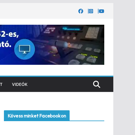
T
VIDEÓK
Kövess minket Facebookon