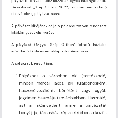
pályázati felhívást tesz közzé az egyes lakóingatlanok,
társasházak „Szép Otthon 2022„ programban történő
részvételére, pályáztatására.
A pályázat kiírójának célja a példamutatóan rendezett
lakókörnyezet elismerése.
A pályázat tárgya:
„Szép Otthon” feliratú, házfalra
erősíthető tábla és emléklap adományozása.
A pályázat benyújtása:
Pályázhat a városban élő (tartózkodó)
minden marcali lakos, aki tulajdonosként,
haszonélvezőként, bérlőként vagy egyéb
jogcímen használja (továbbiakban: Használó)
azt a lakóingatlant, amire a pályázatát
benyújtja; társasház képviseletében a közös