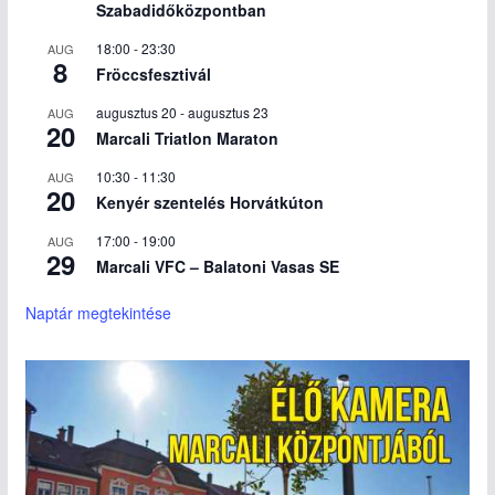
Szabadidőközpontban
18:00
-
23:30
AUG
8
Fröccsfesztivál
augusztus 20
-
augusztus 23
AUG
20
Marcali Triatlon Maraton
10:30
-
11:30
AUG
20
Kenyér szentelés Horvátkúton
17:00
-
19:00
AUG
29
Marcali VFC – Balatoni Vasas SE
Naptár megtekintése