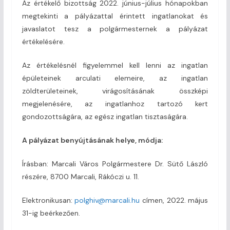
Az értékelő bizottság 2022. június-július hónapokban
megtekinti a pályázattal érintett ingatlanokat és
javaslatot tesz a polgármesternek a pályázat
értékelésére.
Az értékelésnél figyelemmel kell lenni az ingatlan
épületeinek arculati elemeire, az ingatlan
zöldterületeinek, virágosításának összképi
megjelenésére, az ingatlanhoz tartozó kert
gondozottságára, az egész ingatlan tisztaságára.
A pályázat benyújtásának helye, módja:
Írásban: Marcali Város Polgármestere Dr. Sütő László
részére, 8700 Marcali, Rákóczi u. 11.
Elektronikusan:
polghiv@marcali.hu
címen, 2022. május
31-ig beérkezően.