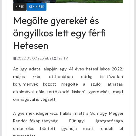
HÍREK
KÉK-HÍREK
Megölte gyerekét és
öngyilkos lett egy férfi
Hetesen
2022.05.07. szombat
TaviTV
Az ügy adatai alapján egy 41 éves hetesi lakos 2022.
május 7-én otthonában, eddig tisztázatlan
körülmények között megölte a szülői láthatás
alkalmával nála tartózkodó kiskorú gyermekét, majd
önmagával is végzett.
A gyermek idegenkezű halála miatt a Somogy Megyei
Rendőr-főkapitányság Bűnügyi Igazgatósága
emberölés bűntett gyanúja miatt rendelt el
nyomozást.