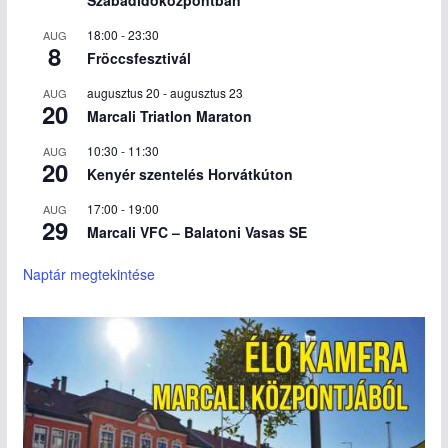
Szabadidőközpontban
18:00
-
23:30
AUG
8
Fröccsfesztivál
augusztus 20
-
augusztus 23
AUG
20
Marcali Triatlon Maraton
10:30
-
11:30
AUG
20
Kenyér szentelés Horvátkúton
17:00
-
19:00
AUG
29
Marcali VFC – Balatoni Vasas SE
Naptár megtekintése