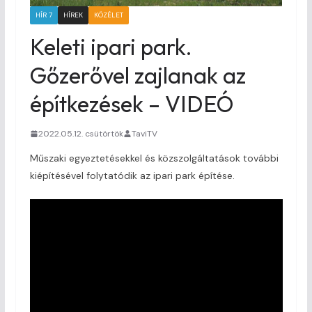
HÍR 7
HÍREK
KÖZÉLET
Keleti ipari park.
Gőzerővel zajlanak az
építkezések – VIDEÓ
2022.05.12. csütörtök
TaviTV
Műszaki egyeztetésekkel és közszolgáltatások további
kiépítésével folytatódik az ipari park építése.